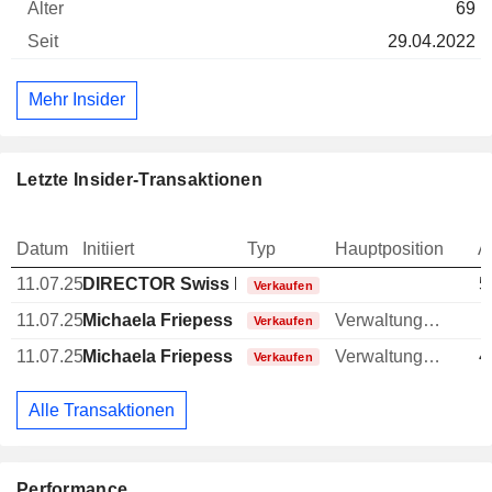
69
29.04.2022
Mehr Insider
Letzte Insider-Transaktionen
Datum
Initiiert
Typ
Hauptposition
A
11.07.25
DIRECTOR Swiss Non EXECUTIVE
5
Verkaufen
11.07.25
Michaela Friepess
Verwaltungsratsmitglied
Verkaufen
11.07.25
Michaela Friepess
Verwaltungsratsmitglied
4
Verkaufen
Alle Transaktionen
Performance