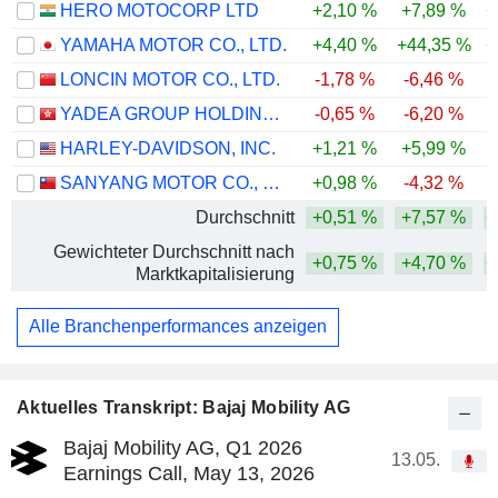
HERO MOTOCORP LTD
+2,10 %
+7,89 %
+
YAMAHA MOTOR CO., LTD.
+4,40 %
+44,35 %
+
LONCIN MOTOR CO., LTD.
-1,78 %
-6,46 %
YADEA GROUP HOLDINGS LTD.
-0,65 %
-6,20 %
-
HARLEY-DAVIDSON, INC.
+1,21 %
+5,99 %
SANYANG MOTOR CO., LTD.
+0,98 %
-4,32 %
Durchschnitt
+0,51 %
+7,57 %
+
Gewichteter Durchschnitt nach
+0,75 %
+4,70 %
+
Marktkapitalisierung
Alle Branchenperformances anzeigen
Aktuelles Transkript: Bajaj Mobility AG
Bajaj Mobility AG, Q1 2026
13.05.
Earnings Call, May 13, 2026