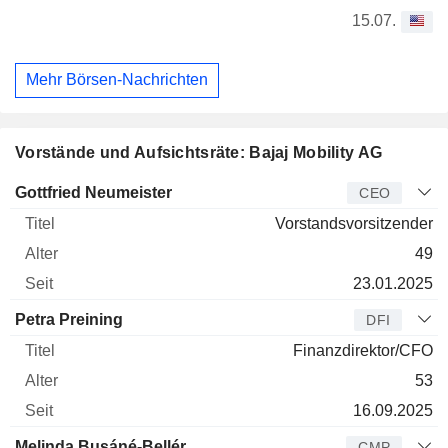
15.07.
Mehr Börsen-Nachrichten
Vorstände und Aufsichtsräte: Bajaj Mobility AG
Manager
Titel
Alter
Seit
Gottfried Neumeister
CEO
Vorstandsvorsitzender
49
23.01.2025
Petra Preining
DFI
Finanzdirektor/CFO
53
16.09.2025
Melinda Busáné-Bellér
CMP