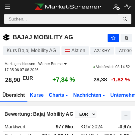
BAJAJ MOBILITY AG
28,90
€
+7,84 %
BAJAJ MOBILITY AG
Kurs Bajaj Mobility AG
Aktien
A2JKHY
AT0000
Markt geschlossen -
Wiener Boerse
Vorbörslich
08:14:52
17:35:06 07.08.2026
EUR
+7,84 %
28,90
28,38
-1,82 %
Übersicht
Kurse
Charts
Nachrichten
Unterneh
Bewertung: Bajaj Mobility AG
Marktwert
977 Mio.
KGV 2024
-0,67x