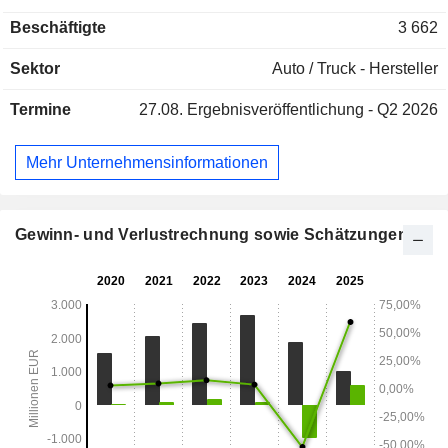
Husqvarna und MV Agusta Motorcycles. Darüber hinaus
Beschäftigte
3 662
produziert das Unternehmen Komponenten unter der Marke
WP sowie Sportwagen, die über die Sparte KTM X-BOW
Sektor
Auto / Truck - Hersteller
vertrieben werden.
Termine
27.08.
Ergebnisveröffentlichung - Q2 2026
Mehr Unternehmensinformationen
Gewinn- und Verlustrechnung sowie Schätzungen