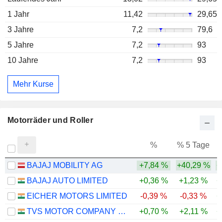
1 Jahr
11,42
29,65
3 Jahre
7,2
79,6
5 Jahre
7,2
93
10 Jahre
7,2
93
Mehr Kurse
Motorräder und Roller
%
% 5 Tage
%
BAJAJ MOBILITY AG
+7,84 %
+40,29 %
+
BAJAJ AUTO LIMITED
+0,36 %
+1,23 %
+
EICHER MOTORS LIMITED
-0,39 %
-0,33 %
+
TVS MOTOR COMPANY LIMITED
+0,70 %
+2,11 %
+