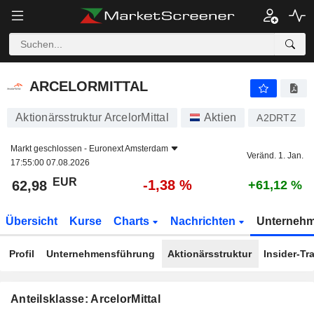
ARCELORMITTAL
62,98
€
-1,38 %
ARCELORMITTAL
Aktionärsstruktur ArcelorMittal
Aktien
A2DRTZ
Markt geschlossen -
Euronext Amsterdam
Veränd. 1. Jan.
17:55:00 07.08.2026
EUR
-1,38 %
62,98
+61,12 %
Übersicht
Kurse
Charts
Nachrichten
Unterneh
Profil
Unternehmensführung
Aktionärsstruktur
Insider-Tr
Anteilsklasse: ArcelorMittal