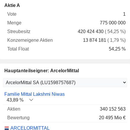
Konzerneigene
Total
Aktie A
Vote
Menge
Streubesitz
Aktien
Float
1
775 000 000
420 424 430
( 54,25 %)
13 874 181
( 1,79 %)
54,25 %
Hauptanteilseigner: ArcelorMittal
Name
Aktien
%
Bewertung
Familie Mittal Lakshmi Niwas
43,89 %
340 152 563
20 495 Mio €
ARCELORMITTAL