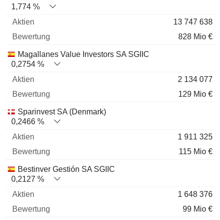
1,774 %
13 747 638
828 Mio €
Magallanes Value Investors SA SGIIC
0,2754 %
2 134 077
129 Mio €
Sparinvest SA (Denmark)
0,2466 %
1 911 325
115 Mio €
Bestinver Gestión SA SGIIC
0,2127 %
1 648 376
99 Mio €