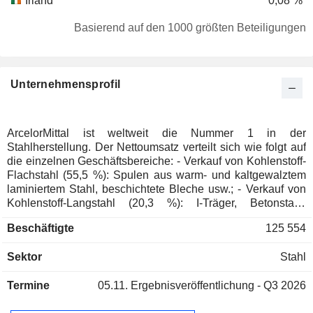
Irland
0,08 %
Cayman Islands
0,03 %
Basierend auf den 1000 größten Beteiligungen
Brasilien
0,02 %
Norwegen
0,02 %
Unternehmensprofil
Schweiz
0,02 %
Südafrika
0,01 %
Österreich
0,01 %
ArcelorMittal ist weltweit die Nummer 1 in der
Stahlherstellung. Der Nettoumsatz verteilt sich wie folgt auf
Japan
0,01 %
die einzelnen Geschäftsbereiche: - Verkauf von Kohlenstoff-
Hong Kong
0,01 %
Flachstahl (55,5 %): Spulen aus warm- und kaltgewalztem
laminiertem Stahl, beschichtete Bleche usw.; - Verkauf von
Belgien
0,01 %
Kohlenstoff-Langstahl (20,3 %): I-Träger, Betonstahl,
Handelsstahl, Maschinenstahl, Sägestahl, Stahlpfähle,
Ungarn
0,01 %
Beschäftigte
125 554
Schienen für den Nahverkehr, Spezialprofile und
Drahtziehprodukte; - Verkauf von Rohrprodukten (3,1 %); -
Sektor
Stahl
Verkauf von Eisenerz und Kohle (2,5 %); - Sonstiges (18,6
%): vor allem Stahlverarbeitung, -vertrieb und -handel. Die
Termine
05.11.
Ergebnisveröffentlichung - Q3 2026
Produkte der Gruppe sind in erster Linie für folgende
Branchen bestimmt: Automobilindustrie, Haushaltsgeräte,