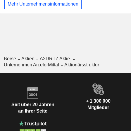
Verpackung und Bauwesen. Der Nettoumsatz verteilt sich
Mehr Unternehmensinformationen
geografisch wie folgt: Deutschland (9,3 %), Polen (7,2 %),
Frankreich (6,7 %), Spanien (6,1 %), Europa (23,3 %),
Vereinigte Staaten (15 %), Amerika (23,6 %) sowie Asien
und Afrika (8,8 %).
Börse
Aktien
A2DRTZ Aktie
Unternehmen ArcelorMittal
Aktionärsstruktur
+ 1 300 000
Seit über 20 Jahren
Mitglieder
an Ihrer Seite