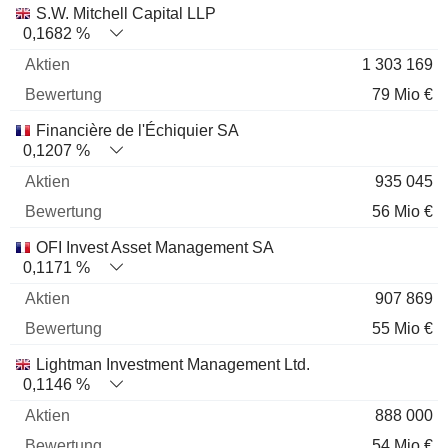
S.W. Mitchell Capital LLP
0,1682 %
1 303 169
79 Mio €
Financière de l'Échiquier SA
0,1207 %
935 045
56 Mio €
OFI Invest Asset Management SA
0,1171 %
907 869
55 Mio €
Lightman Investment Management Ltd.
0,1146 %
888 000
54 Mio €