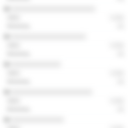
░░░░░░░░░░░░░░░░░░░░░░░░░░░
░ ░░░
░░
░░░░░░░░░░░░░░░░░░░░░░░░
░ ░░░
░░
░░░░░░░░░░░░░░░░
░ ░░░
░░
░░░░░░░░░░░░░░░░░░░░░░░░░░
░ ░░░
░░
░░░░░░░░░░░░░░░░░