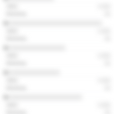
░ ░░░
░░
░░░░░░░░░░░░░░░░░░░░░░░░░░░░░░░░░
░ ░░░
░░
░░░░░░░░░░░░░░░░░░░░
░ ░░░
░░
░░░░░░░░░░░░░░░░░░
░ ░░░
░░
░░░░░░░░░░░░░░░░░░░░░░░░░░
░ ░░░
░░