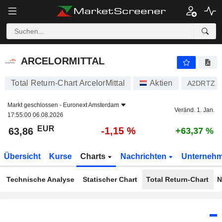
ARCELORMITTAL
63,86
€
-1,15 %
ARCELORMITTAL
Total Return-Chart ArcelorMittal
Aktien
A2DRTZ
Markt geschlossen -
Euronext Amsterdam
Veränd. 1. Jan.
17:55:00 06.08.2026
EUR
-1,15 %
63,86
+63,37 %
Übersicht
Kurse
Charts
Nachrichten
Unterneh
Technische Analyse
Statischer Chart
Total Return-Chart
N