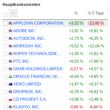
Hauptkonkurrenten
V
%
% 5 Tage
APPLOVIN CORPORATION
+3,32 %
-12,40 %
-
ADOBE INC.
+1,91 %
+5,91 %
+
AUTODESK, INC.
+2,73 %
+6,35 %
+
WORKDAY INC.
+5,52 %
+12,04 %
+
ROPER TECHNOLOGIES, INC.
+1,30 %
+2,62 %
+
PTC INC.
+0,03 %
+7,66 %
+
GRAB HOLDINGS LIMITED
-0,27 %
+4,57 %
ORACLE FINANCIAL SERVICES SOFTWARE LIMITED
+0,04 %
+4,85 %
XERO LIMITED
+1,47 %
+9,37 %
DROPBOX, INC.
+0,78 %
+6,91 %
+
CD PROJEKT S.A.
+3,06 %
+2,48 %
KLAVIYO, INC.
-0,66 %
-6,84 %