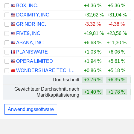
BOX, INC.
+4,36 %
+5,36 %
+
DOXIMITY, INC.
+32,62 %
+31,04 %
+
GRINDR INC.
-3,32 %
-4,38 %
FIVE9, INC.
+19,81 %
+23,56 %
+
ASANA, INC.
+6,68 %
+11,30 %
+
PLANISWARE
+1,03 %
+6,06 %
+
OPERA LIMITED
+1,94 %
+5,61 %
WONDERSHARE TECHNOLOGY GROUP CO., LTD.
+0,86 %
+5,18 %
+
Durchschnitt
+3,76 %
+6,35 %
+
Gewichteter Durchschnitt nach
+1,40 %
+1,78 %
Marktkapitalisierung
Anwendungssoftware