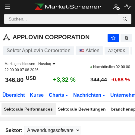
APPLOVIN CORPORATION
346,80
$
+3,32 %
APPLOVIN CORPORATION
Sektor AppLovin Corporation
Aktien
A2QR0K
Markt geschlossen -
Nasdaq
Nachbörslich
02:00:00
22:00:00 07.08.2026
USD
+3,32 %
346,80
344,44
-0,68 %
Übersicht
Kurse
Charts
Nachrichten
Unterneh
Sektorale Performances
Sektorale Bewertungen
branchensp
Sektor: