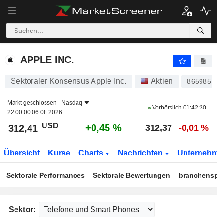
APPLE INC.
312,41
$
+0,45 %
APPLE INC.
Sektoraler Konsensus Apple Inc.
Aktien
865985
Markt geschlossen -
Nasdaq
Vorbörslich
01:42:30
22:00:00 06.08.2026
USD
+0,45 %
312,41
312,37
-0,01 %
Übersicht
Kurse
Charts
Nachrichten
Unterneh
Sektorale Performances
Sektorale Bewertungen
branchensp
Sektor: