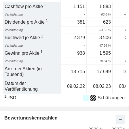
1
Cashflow pro Aktie
1 151
1 883
Veränderung
-
63,6 %
-69
1
Dividende pro Aktie
381
623
Veränderung
-
63,52 %
-88
1
Buchwert je Aktie
2 379
3 506
3
Veränderung
-
47,36 %
-8
1
Gewinn pro Aktie
938
1 595
Veränderung
-
70,04 %
-85
Anz. der Aktien (in
18 715
17 649
16
Tausend)
Datum der
09.02.22
08.02.23
08.0
Veröffentlichung
1
USD
Schätzungen
Bewertungskennzahlen