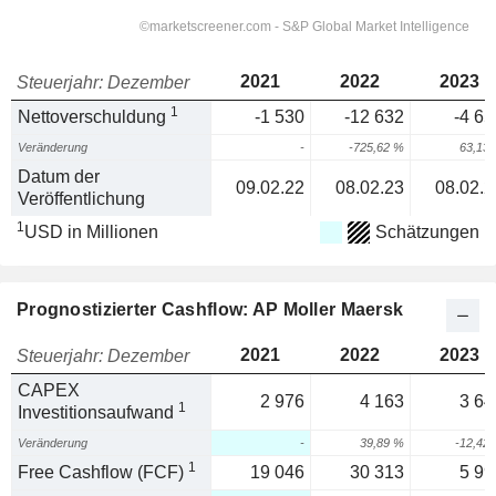
2021
2022
2023
Steuerjahr: Dezember
1
Nettoverschuldung
-1 530
-12 632
-4 65
Veränderung
-
-725,62 %
63,13
Datum der
09.02.22
08.02.23
08.02.2
Veröffentlichung
1
USD in Millionen
Schätzungen
Prognostizierter Cashflow: AP Moller Maersk
2021
2022
2023
Steuerjahr: Dezember
CAPEX
2 976
4 163
3 64
1
Investitionsaufwand
Veränderung
-
39,89 %
-12,42
1
Free Cashflow (FCF)
19 046
30 313
5 99