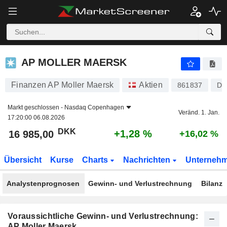
AP MOLLER MAERSK
16 985,00
kr
+1,28 %
AP MOLLER MAERSK
Finanzen AP Moller Maersk
Aktien
861837
DK
Markt geschlossen -
Nasdaq Copenhagen
Veränd. 1. Jan.
17:20:00 06.08.2026
DKK
+1,28 %
16 985,00
+16,02 %
Übersicht
Kurse
Charts
Nachrichten
Unterneh
Analystenprognosen
Gewinn- und Verlustrechnung
Bilanz
Voraussichtliche Gewinn- und Verlustrechnung:
AP Moller Maersk