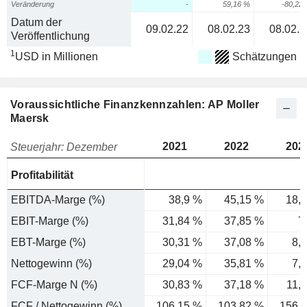
Veränderung
-
59,16 %
-80,22
Datum der
09.02.22
08.02.23
08.02.2
Veröffentlichung
1
USD in Millionen
Schätzungen
Voraussichtliche Finanzkennzahlen: AP Moller
Maersk
2021
2022
202
Steuerjahr: Dezember
Profitabilität
EBITDA-Marge (%)
38,9 %
45,15 %
18,
EBIT-Marge (%)
31,84 %
37,85 %
7
EBT-Marge (%)
30,31 %
37,08 %
8,
Nettogewinn (%)
29,04 %
35,81 %
7,
FCF-Marge N (%)
30,83 %
37,18 %
11,
FCF / Nettogewinn (%)
106,15 %
103,82 %
156,