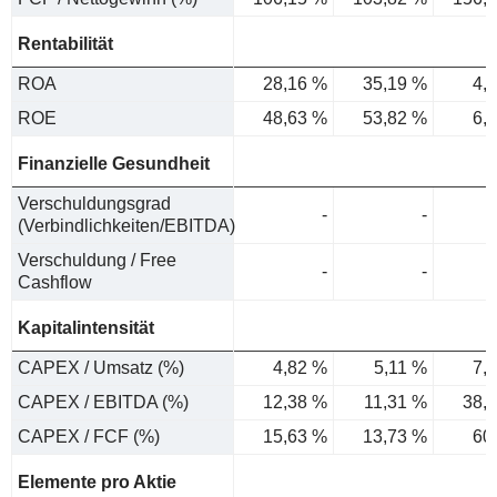
Rentabilität
ROA
28,16 %
35,19 %
4,
ROE
48,63 %
53,82 %
6,
Finanzielle Gesundheit
Verschuldungsgrad
-
-
(Verbindlichkeiten/EBITDA)
Verschuldung / Free
-
-
Cashflow
Kapitalintensität
CAPEX / Umsatz (%)
4,82 %
5,11 %
7,
CAPEX / EBITDA (%)
12,38 %
11,31 %
38,
CAPEX / FCF (%)
15,63 %
13,73 %
60
Elemente pro Aktie