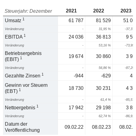
2021
2022
2023
Steuerjahr: Dezember
1
Umsatz
61 787
81 529
51 06
Veränderung
-
31,95 %
-37,37
1
EBITDA
24 036
36 813
9 59
Veränderung
-
53,16 %
-73,95
Betriebsergebnis
19 674
30 860
3 93
1
(EBIT)
Veränderung
-
56,86 %
-87,25
1
Gezahlte Zinsen
-944
-629
42
Gewinn vor Steuern
18 730
30 231
4 36
1
(EBT)
Veränderung
-
61,4 %
-85,57
1
Nettoergebnis
17 942
29 198
3 82
Veränderung
-
62,74 %
-86,91
Datum der
09.02.22
08.02.23
08.02.2
Veröffentlichung