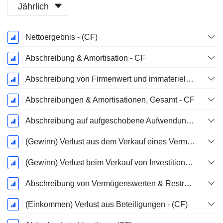
Jährlich
Ende d.
Nettoergebnis - (CF)
Geschäftsjahres:
Dezember
Abschreibung & Amortisation - CF
Abschreibung von Firmenwert und immateriellen Vermögenswerten - (CF) - (Modellspezifisch)
Abschreibungen & Amortisationen, Gesamt - CF
Abschreibung auf aufgeschobene Aufwendungen, Gesamt - (CF)
(Gewinn) Verlust aus dem Verkauf eines Vermögenswerts
(Gewinn) Verlust beim Verkauf von Investitionen - (CF)
Abschreibung von Vermögenswerten & Restrukturierungskosten
(Einkommen) Verlust aus Beteiligungen - (CF)