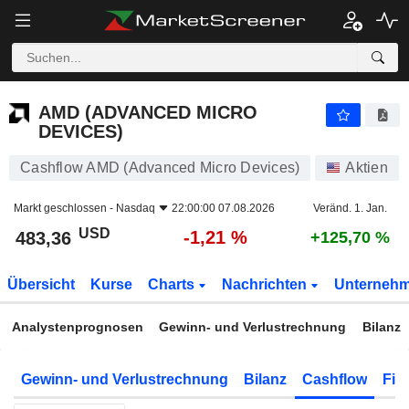
AMD (ADVANCED MICRO DEVICES)
483,36
$
-1,21 %
AMD (ADVANCED MICRO
DEVICES)
Cashflow AMD (Advanced Micro Devices)
Aktien
Markt geschlossen -
Nasdaq
22:00:00 07.08.2026
Veränd. 1. Jan.
USD
-1,21 %
483,36
+125,70 %
Übersicht
Kurse
Charts
Nachrichten
Unterneh
Analystenprognosen
Gewinn- und Verlustrechnung
Bilanz
Gewinn- und Verlustrechnung
Bilanz
Cashflow
Fin