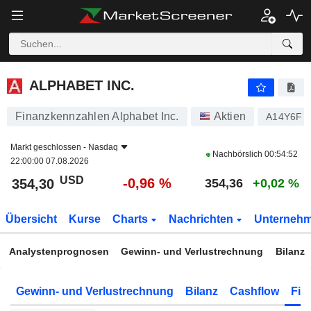
ALPHABET INC.
354,30
$
-0,96 %
ALPHABET INC.
Finanzkennzahlen Alphabet Inc.
Aktien
A14Y6F
Markt geschlossen -
Nasdaq
Nachbörslich
00:54:52
22:00:00 07.08.2026
USD
-0,96 %
354,30
354,36
+0,02 %
Übersicht
Kurse
Charts
Nachrichten
Unterneh
Analystenprognosen
Gewinn- und Verlustrechnung
Bilanz
Gewinn- und Verlustrechnung
Bilanz
Cashflow
Fin