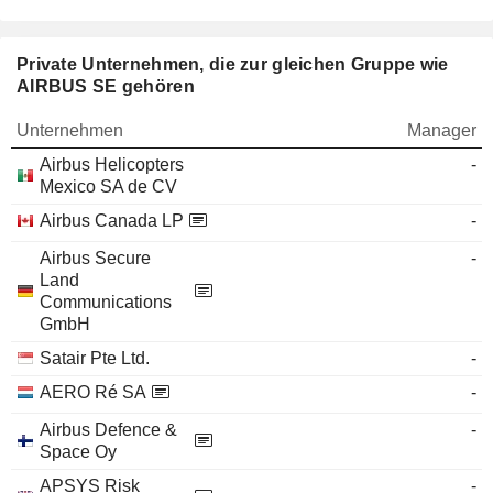
Private Unternehmen, die zur gleichen Gruppe wie
AIRBUS SE gehören
Unternehmen
Manager
Airbus Helicopters
-
Mexico SA de CV
Airbus Canada LP
-
Airbus Secure
-
Land
Communications
GmbH
Satair Pte Ltd.
-
AERO Ré SA
-
Airbus Defence &
-
Space Oy
APSYS Risk
-