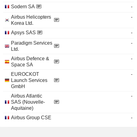
Sodern SA
-
Airbus Helicopters
-
Korea Ltd.
Apsys SAS
-
Paradigm Services
-
Ltd.
Airbus Defence &
-
Space SA
EUROCKOT
-
Launch Services
GmbH
Airbus Atlantic
-
SAS (Nouvelle-
Aquitaine)
Airbus Group CSE
-