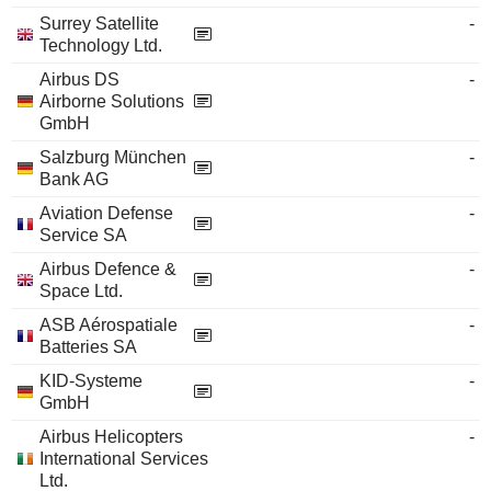
Surrey Satellite
-
Technology Ltd.
Airbus DS
-
Airborne Solutions
GmbH
Salzburg München
-
Bank AG
Aviation Defense
-
Service SA
Airbus Defence &
-
Space Ltd.
ASB Aérospatiale
-
Batteries SA
KID-Systeme
-
GmbH
Airbus Helicopters
-
International Services
Ltd.