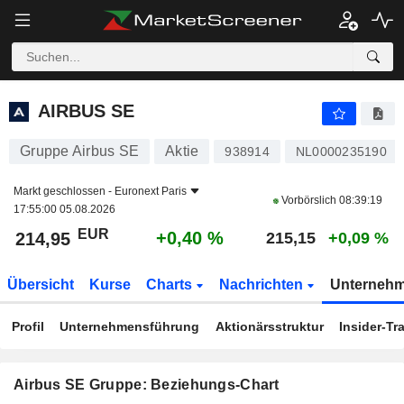
AIRBUS SE
214,95
€
+0,40 %
AIRBUS SE
Gruppe Airbus SE
Aktie
938914
NL0000235190
Markt geschlossen -
Euronext Paris
Vorbörslich
08:39:19
17:55:00 05.08.2026
EUR
+0,40 %
214,95
215,15
+0,09 %
Übersicht
Kurse
Charts
Nachrichten
Unterneh
Profil
Unternehmensführung
Aktionärsstruktur
Insider-Tr
Airbus SE Gruppe: Beziehungs-Chart