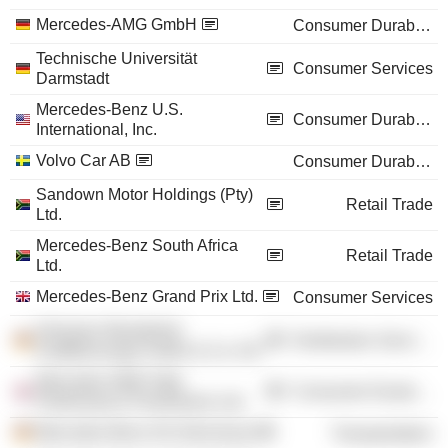
Mercedes-AMG GmbH
Consumer Durables
Technische Universität
Consumer Services
Darmstadt
Mercedes-Benz U.S.
Consumer Durables
International, Inc.
Volvo Car AB
Consumer Durables
Sandown Motor Holdings (Pty)
Retail Trade
Ltd.
Mercedes-Benz South Africa
Retail Trade
Ltd.
Mercedes-Benz Grand Prix Ltd.
Consumer Services
Hermann Munderloh
Distribution Services
Kraftfahrzeuge GmbH & Co. KG
Mercedes AMG High
Consumer Durables
Performance Powertrains Ltd.
Mercedes-Benz AG (Germany)
Transportation