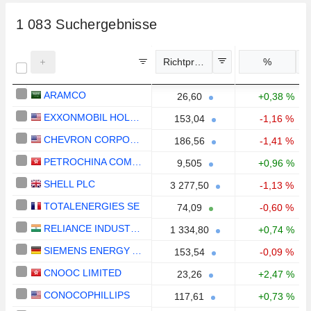
1 083
Suchergebnisse
Richtpreis
%
ARAMCO
26,60
+0,38 %
EXXONMOBIL HOLDINGS CORPORATION
153,04
-1,16 %
CHEVRON CORPORATION
186,56
-1,41 %
PETROCHINA COMPANY LIMITED
9,505
+0,96 %
SHELL PLC
3 277,50
-1,13 %
TOTALENERGIES SE
74,09
-0,60 %
RELIANCE INDUSTRIES LTD
1 334,80
+0,74 %
SIEMENS ENERGY AG
153,54
-0,09 %
CNOOC LIMITED
23,26
+2,47 %
CONOCOPHILLIPS
117,61
+0,73 %