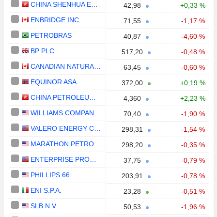
CHINA SHENHUA ENERGY COMPANY LIMITED
42,98
+0,33 %
ENBRIDGE INC.
71,55
-1,17 %
PETROBRAS
40,87
-4,60 %
BP PLC
517,20
-0,48 %
CANADIAN NATURAL RESOURCES LIMITED
63,45
-0,60 %
EQUINOR ASA
372,00
+0,19 %
CHINA PETROLEUM & CHEMICAL CORPORATION
4,360
+2,23 %
WILLIAMS COMPANIES, INC.
70,40
-1,90 %
VALERO ENERGY CORPORATION
298,31
-1,54 %
MARATHON PETROLEUM CORPORATION
298,20
-0,35 %
ENTERPRISE PRODUCTS PARTNERS L.P.
37,75
-0,79 %
PHILLIPS 66
203,91
-0,78 %
ENI S.P.A.
23,28
-0,51 %
SLB N.V.
50,53
-1,96 %