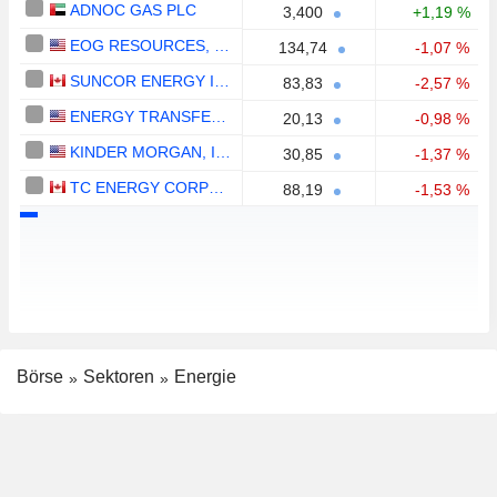
ADNOC GAS PLC
3,400
+1,19 %
EOG RESOURCES, INC.
134,74
-1,07 %
SUNCOR ENERGY INC.
83,83
-2,57 %
ENERGY TRANSFER LP
20,13
-0,98 %
KINDER MORGAN, INC.
30,85
-1,37 %
TC ENERGY CORPORATION
88,19
-1,53 %
Börse
Sektoren
Energie