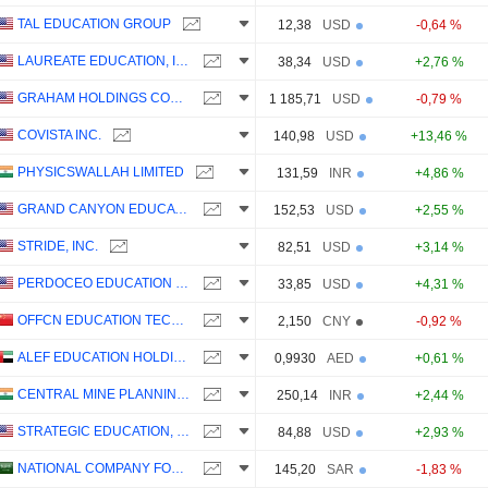
TAL EDUCATION GROUP
12,38
USD
-0,64 %
LAUREATE EDUCATION, INC.
38,34
USD
+2,76 %
GRAHAM HOLDINGS COMPANY
1 185,71
USD
-0,79 %
COVISTA INC.
140,98
USD
+13,46 %
PHYSICSWALLAH LIMITED
131,59
INR
+4,86 %
GRAND CANYON EDUCATION, INC.
152,53
USD
+2,55 %
STRIDE, INC.
82,51
USD
+3,14 %
PERDOCEO EDUCATION CORPORATION
33,85
USD
+4,31 %
OFFCN EDUCATION TECHNOLOGY CO., LTD.
2,150
CNY
-0,92 %
ALEF EDUCATION HOLDING PLC
0,9930
AED
+0,61 %
CENTRAL MINE PLANNING & DESIGN INSTITUTE LIMITED
250,14
INR
+2,44 %
STRATEGIC EDUCATION, INC.
84,88
USD
+2,93 %
NATIONAL COMPANY FOR LEARNING AND EDUCATION
145,20
SAR
-1,83 %