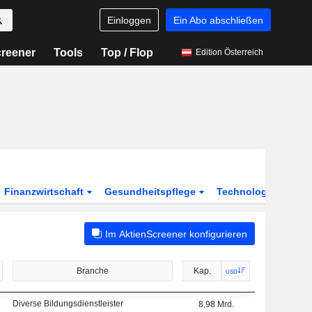
Einloggen
Ein Abo abschließen
reener
Tools
Top / Flop
Edition Österreich
Finanzwirtschaft
Gesundheitspflege
Technologie
Ve
Im AktienScreener konfigurieren
Branche
Kap.
USD
Diverse Bildungsdienstleister
8,98 Mrd.