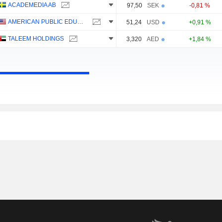
ACADEMEDIA AB
97,50
SEK
-0,81 %
AMERICAN PUBLIC EDUCATION, INC.
51,24
USD
+0,91 %
TALEEM HOLDINGS
3,320
AED
+1,84 %