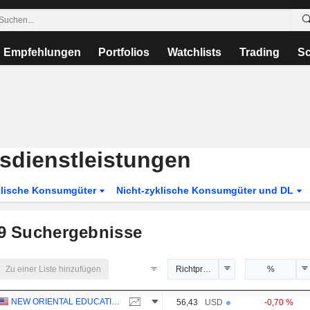
Empfehlungen
Portfolios
Watchlists
Trading
Sc
sdienstleistungen
lische Konsumgüter
Nicht-zyklische Konsumgüter und DL
9
Suchergebnisse
Zu einer Liste hinzufügen
Richtpreis
%
NEW ORIENTAL EDUCATION & TECHNOLOGY GROUP INC.
56,43
USD
-0,70 %