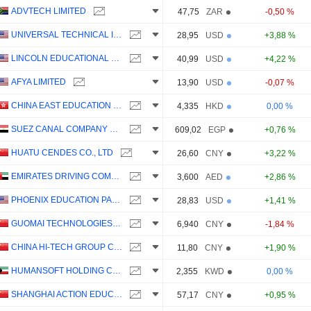
ADVTECH LIMITED
47,75
ZAR
-0,50 %
UNIVERSAL TECHNICAL INSTITUTE, INC.
28,95
USD
+3,88 %
LINCOLN EDUCATIONAL SERVICES CORPORATION
40,99
USD
+4,22 %
AFYA LIMITED
13,90
USD
-0,07 %
CHINA EAST EDUCATION HOLDINGS LIMITED
4,335
HKD
0,00 %
SUEZ CANAL COMPANY FOR TECHNOLOGY SETTLING (S.A.E)
609,02
EGP
+0,76 %
HUATU CENDES CO., LTD
26,60
CNY
+3,22 %
EMIRATES DRIVING COMPANY
3,600
AED
+2,86 %
PHOENIX EDUCATION PARTNERS, INC.
28,83
USD
+1,41 %
GUOMAI TECHNOLOGIES, INC.
6,940
CNY
-1,84 %
CHINA HI-TECH GROUP CO., LTD.
11,80
CNY
+1,90 %
HUMANSOFT HOLDING COMPANY K.S.C.P.
2,355
KWD
0,00 %
SHANGHAI ACTION EDUCATION TECHNOLOGY CO.,LTD.
57,17
CNY
+0,95 %