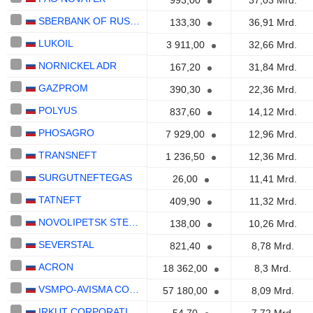
993,00
37,03 Mrd.
SBERBANK OF RUSSIA
133,30
36,91 Mrd.
LUKOIL
3 911,00
32,66 Mrd.
NORNICKEL ADR
167,20
31,84 Mrd.
GAZPROM
390,30
22,36 Mrd.
POLYUS
837,60
14,12 Mrd.
PHOSAGRO
7 929,00
12,96 Mrd.
TRANSNEFT
1 236,50
12,36 Mrd.
SURGUTNEFTEGAS
26,00
11,41 Mrd.
TATNEFT
409,90
11,32 Mrd.
NOVOLIPETSK STEEL GDR
138,00
10,26 Mrd.
SEVERSTAL
821,40
8,78 Mrd.
ACRON
18 362,00
8,3 Mrd.
VSMPO-AVISMA CORPORATION
57 180,00
8,09 Mrd.
IRKUT CORPORATION