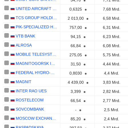
54,70
7,72 Mrd.
UNITED AIRCRAFT CORPORATION
0,6325
7,68 Mrd.
TCS GROUP HOLDING PLC
2 013,00
6,58 Mrd.
PIK-SPECIALIZED HOMEBUILDER
757,00
6,31 Mrd.
VTB BANK
94,15
6,23 Mrd.
ALROSA
66,84
6,08 Mrd.
MOBILE TELESYSTEMS
275,05
5,75 Mrd.
MAGNITOGORSK IRON & STEEL WORKS
31,50
4,44 Mrd.
FEDERAL HYDRO-GENERATING COMPANY - RUSHYDRO
0,8030
4,4 Mrd.
MAGNIT
4 439,00
3,83 Mrd.
INTER RAO UES
3,399
2,82 Mrd.
ROSTELECOM
66,54
2,77 Mrd.
SOVCOMBANK
-
2,5 Mrd.
MOSCOW EXCHANGE MICEX-RTS
85,20
2,4 Mrd.
RASPADSKAYA