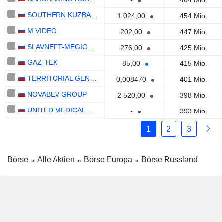
-
464 Mio.
SOUTHERN KUZBASS COAL COMPANY
1 024,00
454 Mio.
M.VIDEO
202,00
447 Mio.
SLAVNEFT-MEGIONNEFTEGAS
276,00
425 Mio.
GAZ-TEK
85,00
415 Mio.
TERRITORIAL GENERATING COMPANY NO. 1
0,008470
401 Mio.
NOVABEV GROUP
2 520,00
398 Mio.
UNITED MEDICAL GROUP CY PLC
-
393 Mio.
1
2
3
Börse
Alle Aktien
Börse Europa
Börse Russland