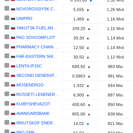
8 595,00
1,32 Mrd.
NOVOROSSIYSK COMMERCIAL SEA PORT
5,555
1,26 Mrd.
UNIPRO
1,469
1,16 Mrd.
YAKUTSK FUEL AND ENERGY COMPANY
109,20
1,15 Mrd.
PAO SOVCOMFLOT
39,30
1,14 Mrd.
PHARMACY CHAIN 36.6
12,50
1,14 Mrd.
FAR-EASTERN SHIPPING COMPANY PLC.
30,50
1,12 Mrd.
LENTA IPJSC
689,50
983 Mio.
SECOND GENERATING COMPANY OF THE ELECTRIC POWER WHOLESALE MARKET
0,5863
981 Mio.
MOSENERGO
1,932
944 Mio.
ROSSETI LENENERGO
6,900
887 Mio.
KUIBYSHEVAZOT
400,60
850 Mio.
AVANGARDBANK
855,00
838 Mio.
IRKUTSKOF ENERGETICS AND ELECTRIFICATION
14,02
821 Mio.
PAO TMK