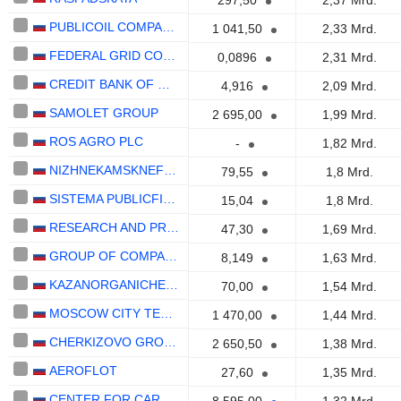
297,50
2,37 Mrd.
PUBLICOIL COMPANY BASHNEFT
1 041,50
2,33 Mrd.
FEDERAL GRID COMPANY OF UNIFIED ENERGY SYSTEM
0,0896
2,31 Mrd.
CREDIT BANK OF MOSCOW
4,916
2,09 Mrd.
SAMOLET GROUP
2 695,00
1,99 Mrd.
ROS AGRO PLC
-
1,82 Mrd.
NIZHNEKAMSKNEFTEKHIM
79,55
1,8 Mrd.
SISTEMA PUBLICFINANCIAL CORPORATION
15,04
1,8 Mrd.
RESEARCH AND PRODUCTION CORPORATION UNITED WAGON COMPANY
47,30
1,69 Mrd.
GROUP OF COMPANIES SEGEZHA
8,149
1,63 Mrd.
KAZANORGANICHESKY SINTEZ
70,00
1,54 Mrd.
MOSCOW CITY TELEPHONE NETWORK
1 470,00
1,44 Mrd.
CHERKIZOVO GROUP
2 650,50
1,38 Mrd.
AEROFLOT
27,60
1,35 Mrd.
CENTER FOR CARGO CONTAINER TRAFFIC TRANSCONTAINER