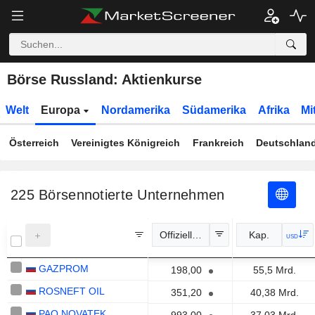
Börse Russland: Aktienkurse
Welt
Europa
Nordamerika
Südamerika
Afrika
Mi
Österreich
Vereinigtes Königreich
Frankreich
Deutschlan
225
Börsennotierte Unternehmen
Offizieller Kurs
Kap.
USD
GAZPROM
198,00
55,5 Mrd.
ROSNEFT OIL
351,20
40,38 Mrd.
PAO NOVATEK