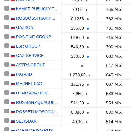
61,02
810 Mio.
KAMAZ PUBLICLY TRADED COMPANY
90,50
766 Mio.
ROSGOSSTRAKH INSURANCE COMPANY (PUBLICCOMPANY)
0,1256
762 Mio.
GAZKON
295,00
730 Mio.
POSITIVE GROUP
869,60
715 Mio.
LSR GROUP
546,80
700 Mio.
GAZ-SERVICE
293,00
683 Mio.
ASTRA GROUP
-
647 Mio.
INGRAD
1 273,00
645 Mio.
MECHEL PAO
121,95
607 Mio.
UTAIR AVIATION
7,950
583 Mio.
RUSSIAN AQUACULTURE
514,50
554 Mio.
ROSSETI MOSCOW REGION
0,8800
530 Mio.
SELIGDAR
40,10
514 Mio.
CARSHARING RUSSIA