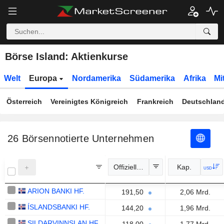
Börse Island: Aktienkurse
Welt
Europa
Nordamerika
Südamerika
Afrika
Mi
Österreich
Vereinigtes Königreich
Frankreich
Deutschlan
26
Börsennotierte Unternehmen
Offizieller Kurs
Kap.
USD
ARION BANKI HF.
191,50
2,06 Mrd.
ÍSLANDSBANKI HF.
144,20
1,96 Mrd.
SILDARVINNSLAN HF.