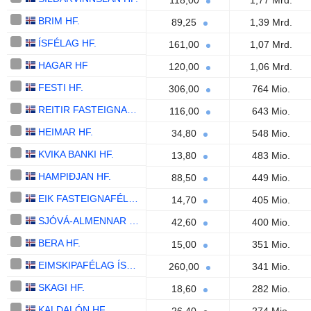
118,00
1,77 Mrd.
BRIM HF.
89,25
1,39 Mrd.
ÍSFÉLAG HF.
161,00
1,07 Mrd.
HAGAR HF
120,00
1,06 Mrd.
FESTI HF.
306,00
764 Mio.
REITIR FASTEIGNAFÉLAG HF.
116,00
643 Mio.
HEIMAR HF.
34,80
548 Mio.
KVIKA BANKI HF.
13,80
483 Mio.
HAMPIÐJAN HF.
88,50
449 Mio.
EIK FASTEIGNAFÉLAG HF.
14,70
405 Mio.
SJÓVÁ-ALMENNAR TRYGGINGAR HF.
42,60
400 Mio.
BERA HF.
15,00
351 Mio.
EIMSKIPAFÉLAG ÍSLANDS HF.
260,00
341 Mio.
SKAGI HF.
18,60
282 Mio.
KALDALÓN HF.