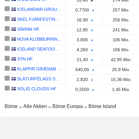
26,40
274 Mio.
ICELANDAIR GROUP HF.
0,7700
257 Mio.
SKEL FJÁRFESTINGAFÉLAG HF.
16,90
256 Mio.
SÍMINN HF.
12,80
241 Mio.
NOVA KLÚBBURINN HF.
3,800
106 Mio.
ICELAND SEAFOOD INTERNATIONAL HF.
4,260
106 Mio.
SÝN HF.
21,40
42,95 Mio.
KLAPPIR GRÆNAR LAUSNIR HF.
640,00
25,9 Mio.
SLÁTURFÉLAGS SUÐURLANDS SVF.
2,820
15,36 Mio.
SOLID CLOUDS HF
0,2500
1,45 Mio.
Börse
Alle Aktien
Börse Europa
Börse Island