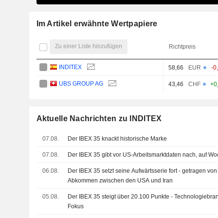
Im Artikel erwähnte Wertpapiere
Zu einer Liste hinzufügen
Richtpreis
INDITEX
58,66
EUR
-0
UBS GROUP AG
43,46
CHF
+0
Aktuelle Nachrichten zu INDITEX
07.08.
Der IBEX 35 knackt historische Marke
07.08.
Der IBEX 35 gibt vor US-Arbeitsmarktdaten nach, auf Wo
06.08.
Der IBEX 35 setzt seine Aufwärtsserie fort - getragen vo
Abkommen zwischen den USA und Iran
05.08.
Der IBEX 35 steigt über 20.100 Punkte - Technologiebra
Fokus