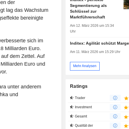
men der
Segmentierung als
igt lag das Wachstum
Schlüssel zur
Marktführerschaft
effekte bereinigte
Am 12. März 2026 um 15:34
Uhr
verbesserte sich im
Inditex: Agilitàt schützt Marg
8 Milliarden Euro.
Am 11. März 2026 um 15:29 Uhr
auf dem Zettel. Auf
 Milliarden Euro und
Mehr Analysen
vor.
Ratings
ara unter anderem
shka und
Trader
Investment
Gesamt
Qualität der