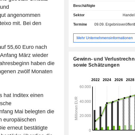
Bekleidung; - Dessous; - Schuhe; - Accessoires;
Beschäftigte
 und
- Haushaltsartikel: Dekoration
Badartikel, Haushaltswäsche us
 gut angenommen
Sektor
Handel
Nettoumsatz gliedert si
teixo mit. Bei den
Termine
09.09.
Ergebnisveröffentlichun
Einnahmequellen wie folgt: U
firmeneigenen Geschäften und
Verkäufen (91,3 %), Umsatz aus 
Mehr Unternehmensinformationen
Geschäften (7,4 %) und Sonstiges (1,3 %)
 auf 55,60 Euro nach
Januar 2026 wurden die Produkte übe
 Anfang März wieder
von 5.460 Verkaufsstellen vermarkte
Gewinn- und Verlustrech
nach Marken wie folgt aufteilen: Za
Jahresbeginn haben die
sowie Schätzungen
Kids (2.089), Bershka (852) und
angenen zwölf Monaten
(2.519). Der Nettoumsatz verteilt sich
geografisch wie folgt: Spanien (16,9
(54 %), Amerika (17,5 %) und Sonstig
 hat Inditex einen
ische
nfang Mai belegten die
en europäischen
ie erneut bestätigte