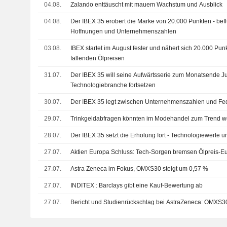
04.08.
Zalando enttäuscht mit mauem Wachstum und Ausblick
04.08.
Der IBEX 35 erobert die Marke von 20.000 Punkten - bef
Hoffnungen und Unternehmenszahlen
03.08.
IBEX startet im August fester und nähert sich 20.000 Punk
fallenden Ölpreisen
31.07.
Der IBEX 35 will seine Aufwärtsserie zum Monatsende Ju
Technologiebranche fortsetzen
30.07.
Der IBEX 35 legt zwischen Unternehmenszahlen und Fed-
29.07.
Trinkgeldabfragen könnten im Modehandel zum Trend 
28.07.
Der IBEX 35 setzt die Erholung fort - Technologiewerte 
27.07.
Aktien Europa Schluss: Tech-Sorgen bremsen Ölpreis-E
27.07.
Astra Zeneca im Fokus, OMXS30 steigt um 0,57 %
27.07.
INDITEX : Barclays gibt eine Kauf-Bewertung ab
27.07.
Bericht und Studienrückschlag bei AstraZeneca: OMXS30