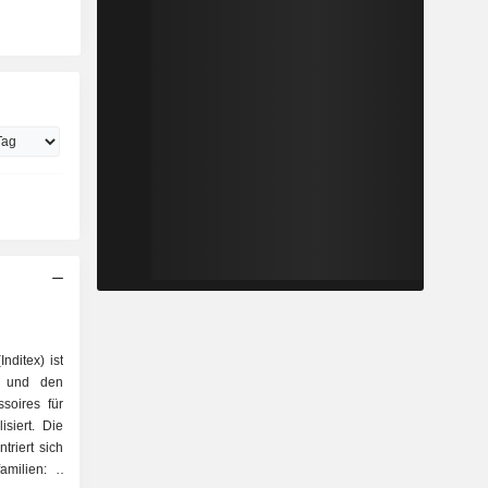
Inditex) ist
g und den
soires für
siert. Die
triert sich
milien: -