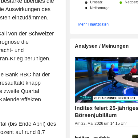
bestärke überdies die
die Auswirkungen des
osten einzudämmen.
Mehr Finanzdaten
li von der Schweizer
rognose die
Analysen / Meinungen
acht- und
an-Krieg beruhigen.
he Bank RBC hat der
resauftakt knapp
s zweite Quartal
 Kalendereffekten
Inditex feiert 25-jährige
Börsenjubiläum
al (bis Ende April) des
Am 22. Mai 2026 um 14:15 Uhr
ozent auf rund 8,7
Inditex - perfekte