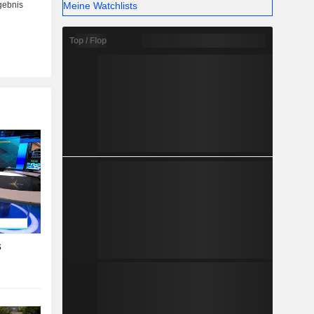
Meine Watchlists
Top / Flop
s