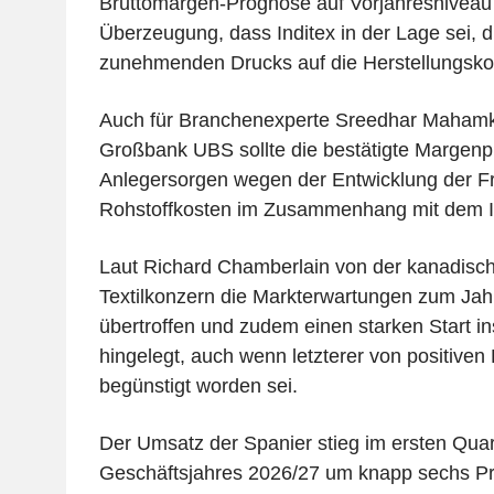
Bruttomargen-Prognose auf Vorjahresniveau 
Überzeugung, dass Inditex in der Lage sei, 
zunehmenden Drucks auf die Herstellungsk
Auch für Branchenexperte Sreedhar Mahamka
Großbank UBS sollte die bestätigte Margenp
Anlegersorgen wegen der Entwicklung der Fr
Rohstoffkosten im Zusammenhang mit dem Ir
Laut Richard Chamberlain von der kanadisc
Textilkonzern die Markterwartungen zum Jah
übertroffen und zudem einen starken Start in
hingelegt, auch wenn letzterer von positiven
begünstigt worden sei.
Der Umsatz der Spanier stieg im ersten Quart
Geschäftsjahres 2026/27 um knapp sechs Pr