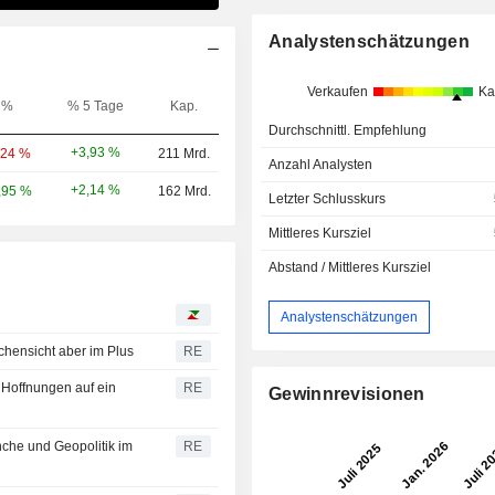
Analystenschätzungen
Verkaufen
Ka
%
% 5 Tage
Kap.
Durchschnittl. Empfehlung
+3,93 %
,24 %
211 Mrd.
Anzahl Analysten
+2,14 %
,95 %
162 Mrd.
Letzter Schlusskurs
Mittleres Kursziel
Abstand / Mittleres Kursziel
Analystenschätzungen
chensicht aber im Plus
RE
n Hoffnungen auf ein
RE
Gewinnrevisionen
nche und Geopolitik im
RE