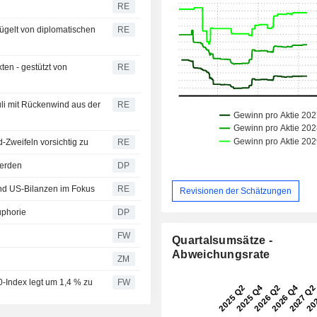
RE
lügelt von diplomatischen
RE
ten - gestützt von
RE
li mit Rückenwind aus der
RE
Zweifeln vorsichtig zu
RE
werden
DP
und US-Bilanzen im Fokus
RE
Revisionen der Schätzungen
uphorie
DP
FW
Quartalsumsätze -
Abweichungsrate
ZM
-Index legt um 1,4 % zu
FW