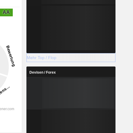
AA
Mehr Top / Flop
Devisen / Forex