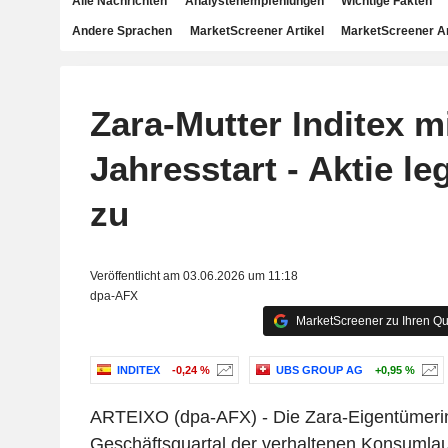
Alle Nachrichten
Analystenempfehlungen
Wichtige Fakten
Andere Sprachen
MarketScreener Artikel
MarketScreener A
Zara-Mutter Inditex m
Jahresstart - Aktie le
zu
Veröffentlicht am 03.06.2026 um 11:18
dpa-AFX
MarketScreener zu Ihren Qu
INDITEX
-0,24 %
UBS GROUP AG
+0,95 %
ARTEIXO (dpa-AFX) - Die Zara-Eigentümerin 
Geschäftsquartal der verhaltenen Konsumlau