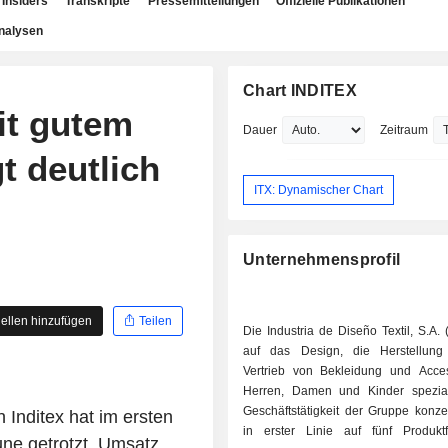
Insiders
Transkripte
Pressemitteilungen
Offizielle Publikationen
nalysen
Chart INDITEX
it gutem
Dauer
Zeitraum
gt deutlich
ITX: Dynamischer Chart
Unternehmensprofil
ellen hinzufügen
Teilen
Die Industria de Diseño Textil, S.A. (
auf das Design, die Herstellun
Vertrieb von Bekleidung und Acces
Herren, Damen und Kinder speziali
Geschäftstätigkeit der Gruppe konzen
Inditex hat im ersten
in erster Linie auf fünf Produktfa
ne getrotzt. Umsatz