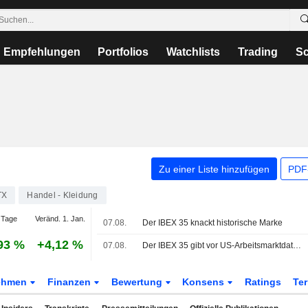
Empfehlungen
Portfolios
Watchlists
Trading
Sc
Zu einer Liste hinzufügen
PDF-
TX
Handel - Kleidung
 Tage
Veränd. 1. Jan.
07.08.
Der IBEX 35 knackt historische Marke
93 %
+4,12 %
07.08.
Der IBEX 35 gibt vor US-Arbeitsmarktdaten nach, auf Wochensicht aber im Plus
ehmen
Finanzen
Bewertung
Konsens
Ratings
Te