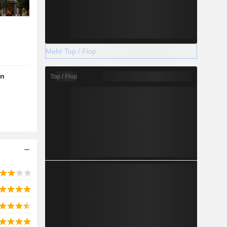
Mehr Top / Flop
en
Top / Flop