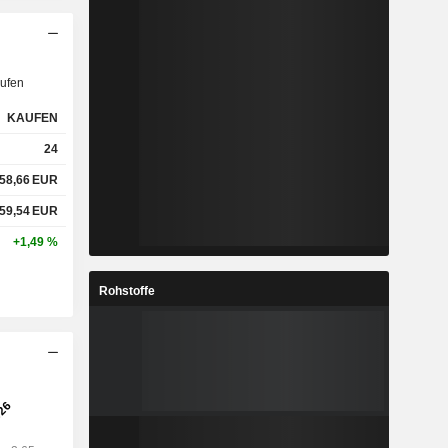
ufen
KAUFEN
24
58,66
EUR
59,54
EUR
+1,49 %
Rohstoffe