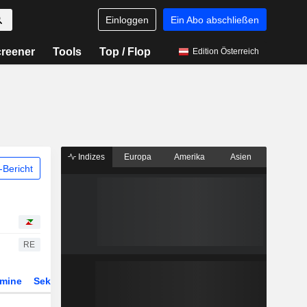
Einloggen
Ein Abo abschließen
reener
Tools
Top / Flop
Edition Österreich
Indizes
Europa
Amerika
Asien
Bericht
RE
rmine
Sektor
Derivate
ETFs