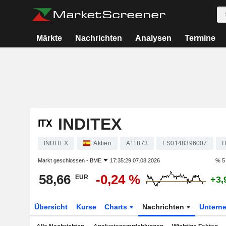
Märkte
Nachrichten
Analysen
Termine
INDITEX
INDITEX
Aktien
A11873
ES0148396007
I
Markt geschlossen -
BME
17:35:29 07.08.2026
% 5
58,66
-0,24 %
EUR
+3,
Übersicht
Kurse
Charts
Nachrichten
Untern