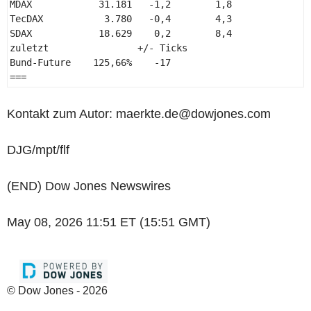
MDAX            31.181   -1,2        1,8 

TecDAX           3.780   -0,4        4,3 

SDAX            18.629    0,2        8,4 

zuletzt                +/- Ticks 

Bund-Future    125,66%    -17 

=== 
Kontakt zum Autor: maerkte.de@dowjones.com
DJG/mpt/flf
(END) Dow Jones Newswires
May 08, 2026 11:51 ET (15:51 GMT)
© Dow Jones - 2026