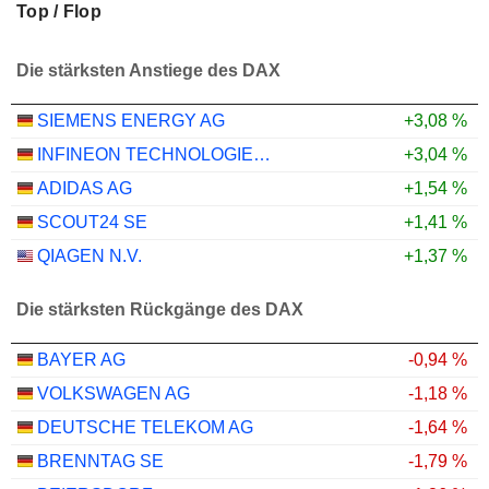
Top / Flop
Die stärksten Anstiege des DAX
SIEMENS ENERGY AG
+3,08 %
INFINEON TECHNOLOGIES AG
+3,04 %
ADIDAS AG
+1,54 %
SCOUT24 SE
+1,41 %
QIAGEN N.V.
+1,37 %
Die stärksten Rückgänge des DAX
BAYER AG
-0,94 %
VOLKSWAGEN AG
-1,18 %
DEUTSCHE TELEKOM AG
-1,64 %
BRENNTAG SE
-1,79 %