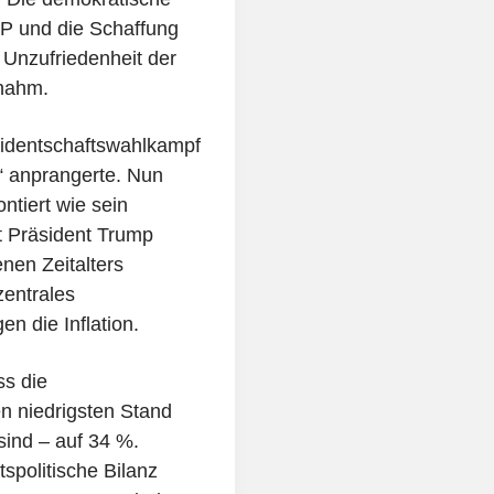
P und die Schaffung
e Unzufriedenheit der
unahm.
sidentschaftswahlkampf
n“ anprangerte. Nun
ntiert wie sein
t Präsident Trump
nen Zeitalters
zentrales
n die Inflation.
ss die
 niedrigsten Stand
sind – auf 34 %.
tspolitische Bilanz