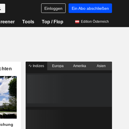
Einloggen
Ein Abo abschließen
reener
Tools
Top / Flop
Edition Österreich
Indizes
Europa
Amerika
Asien
chten
eichung