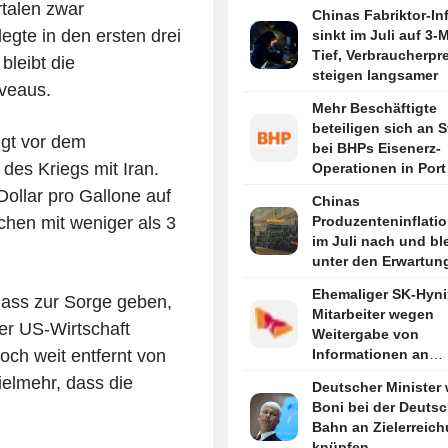
talen zwar
Chinas Fabriktor-Inf
egte in den ersten drei
sinkt im Juli auf 3-
Tief, Verbraucherpr
bleibt die
steigen langsamer
iveaus.
Mehr Beschäftigte
beteiligen sich an S
lgt vor dem
bei BHPs Eisenerz-
des Kriegs mit Iran.
Operationen in Port
Hedland
Dollar pro Gallone auf
Chinas
chen mit weniger als 3
Produzenteninflatio
im Juli nach und bl
unter den Erwartun
Ehemaliger SK-Hyni
lass zur Sorge geben,
Mitarbeiter wegen
er US-Wirtschaft
Weitergabe von
och weit entfernt von
Informationen an
chinesisches Unte
elmehr, dass die
Deutscher Minister w
zu Haftstrafe verurte
Boni bei der Deuts
berichtet Yonhap
Bahn an Zielerreic
knüpfen