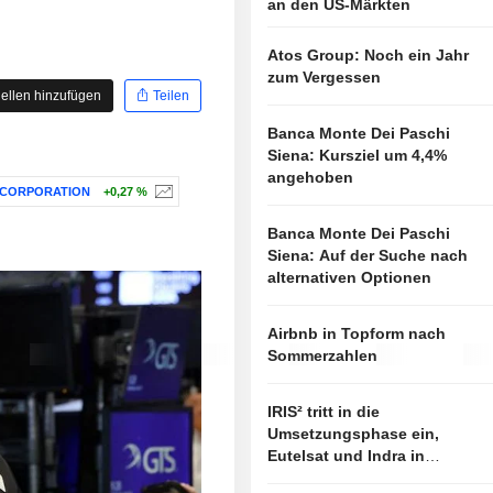
an den US-Märkten
Atos Group: Noch ein Jahr
zum Vergessen
ellen hinzufügen
Teilen
Banca Monte Dei Paschi
Siena: Kursziel um 4,4%
angehoben
 CORPORATION
+0,27 %
Banca Monte Dei Paschi
Siena: Auf der Suche nach
alternativen Optionen
Airbnb in Topform nach
Sommerzahlen
IRIS² tritt in die
Umsetzungsphase ein,
Eutelsat und Indra in
vorderster Linie