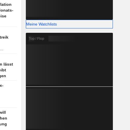
lation
Monats-
eise
Meine Watchlists
treik
Top / Flop
n lässt
eibt
gen
x-
rnehmen
ill
ilt,
chen
hung