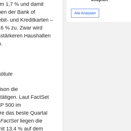
um 1,7 % und damit
ben der Bank of
Alle Analysen
it- und Kreditkarten –
6 % zu. Zwar wird
stärkeren Haushalten
.
titute
ison die
tätigen. Laut FactSet
&P 500 im
re das beste Quartal
t
FactSet
liegen die
t 13,4 % auf dem