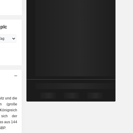
 plc
sitz und die
en (große
önigreich
das aus 144
GBP.