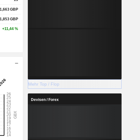
1,663
GBP
1,853
GBP
+11,44 %
Mehr Top / Flop
Devisen / Forex