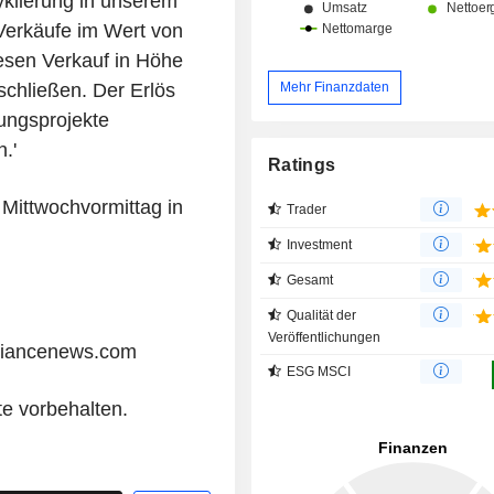
yklierung in unserem
 Verkäufe im Wert von
iesen Verkauf in Höhe
Mehr Finanzdaten
chließen. Der Erlös
lungsprojekte
.'
Ratings
 Mittwochvormittag in
Trader
Investment
Gesamt
Qualität der
Veröffentlichungen
liancenews.com
ESG MSCI
te vorbehalten.