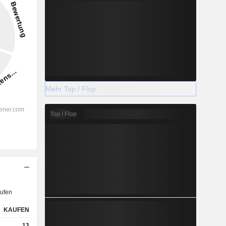
Mehr Top / Flop
Top / Flop
ufen
KAUFEN
13