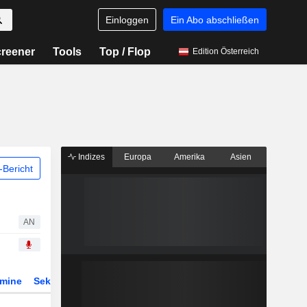
Einloggen
Ein Abo abschließen
reener
Tools
Top / Flop
Edition Österreich
Indizes
Europa
Amerika
Asien
Bericht
AN
rmine
Sektor
Derivate
ETFs