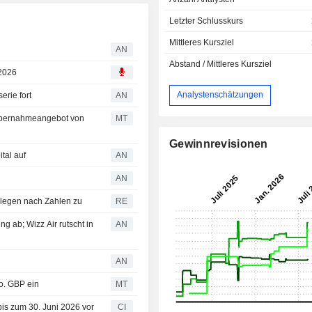
Letzter Schlusskurs
Mittleres Kursziel
AN
Abstand / Mittleres Kursziel
 2026
Analystenschätzungen
erie fort
AN
h Übernahmeangebot von
MT
Gewinnrevisionen
tal auf
AN
AN
 legen nach Zahlen zu
RE
 ab; Wizz Air rutscht in
AN
AN
o. GBP ein
MT
bis zum 30. Juni 2026 vor
CI