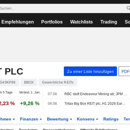
Empfehlungen
Portfolios
Watchlists
Trading
Sc
T PLC
Zu einer Liste hinzufügen
PDF-
G49KP99
BBOX
Gewerbliche REITs
% 5 Tage
Veränd. 1. Jan.
07.08.
RBC stuft Endeavour Mining ab; JPM hebt easyJet an
2,23 %
+9,26 %
06.08.
Tritax Big Box REIT plc, H1 2026 Earnings Call, Aug 06, 2026
ehmen
Finanzen
Bewertung
Konsens
Ratings
Te