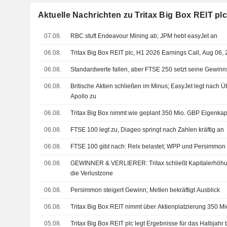
Aktuelle Nachrichten zu Tritax Big Box REIT plc
07.08.
RBC stuft Endeavour Mining ab; JPM hebt easyJet an
06.08.
Tritax Big Box REIT plc, H1 2026 Earnings Call, Aug 06,
06.08.
Standardwerte fallen, aber FTSE 250 setzt seine Gewinns
06.08.
Britische Aktien schließen im Minus; EasyJet legt nac
Apollo zu
06.08.
Tritax Big Box nimmt wie geplant 350 Mio. GBP Eigenkapi
06.08.
FTSE 100 legt zu, Diageo springt nach Zahlen kräftig an
06.08.
FTSE 100 gibt nach: Relx belastet; WPP und Persimmon
06.08.
GEWINNER & VERLIERER: Tritax schließt Kapitalerhöhung
die Verlustzone
06.08.
Persimmon steigert Gewinn; Metlen bekräftigt Ausblick
06.08.
Tritax Big Box REIT nimmt über Aktienplatzierung 350 Mi
05.08.
Tritax Big Box REIT plc legt Ergebnisse für das Halbjahr 