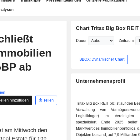
Insiders
Transkripte
Pressemitteilungen
Offizielle Publikationen
nalysen
Chart Tritax Big Box REIT
chließt
Dauer
Zeitraum
immobilien
BBOX: Dynamischer Chart
GBP ab
Unternehmensprofil
gen
ellen hinzufügen
Teilen
Tritax Big Box REIT plc ist auf den Be
Verwaltung von Vermögenswert
Logistiklager) im Vereinigten K
spezialisiert. Ende 2025 belief sich der
Marktwert des Immobilienportfolios, 
hat am Mittwoch den
Objekten bestand, auf 7,9 Milliarden 
eal Estate für 199