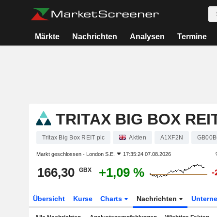
Märkte
Nachrichten
Analysen
Termine
TRITAX BIG BOX REI
Tritax Big Box REIT plc
Aktien
A1XF2N
GB00B
Markt geschlossen -
London S.E.
17:35:24 07.08.2026
166,30
+1,09 %
GBX
-
Übersicht
Kurse
Charts
Nachrichten
Untern