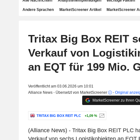
Alle Nachrichten
Analystenempfehlungen
Wichtige Fakten
Andere Sprachen
MarketScreener Artikel
MarketScreener A
Tritax Big Box REIT s
Verkauf von Logistik
an EQT für 199 Mio. 
Veröffentlicht am 03.06.2026 um 10:01
Alliance News - Übersetzt von MarketScreener
-
Original anzei
MarketScreener zu Ihren Qu
TRITAX BIG BOX REIT PLC
+1,09 %
(Alliance News) - Tritax Big Box REIT PLC 
Verkauf von sechs Logistikobjekten an EQT R