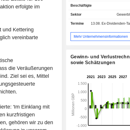
Beschäftigte
ktion erfolgte im
Sektor
Gewerbl
Termine
13.08.
Ex-Dividenden-Tag -
 und Kettering
Mehr Unternehmensinformationen
glich vereinbarte
Gewinn- und Verlustrech
tische
sowie Schätzungen
 dass die Veräußerungen
nd. Ziel sei es, Mittel
lungsgesteuerte
ichten.
rte: 'Im Einklang mit
n kurzfristigen
ren, gehören wir zu den