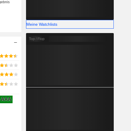
Meine Watchlists
Top / Flop
AAA