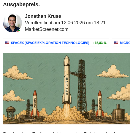
Ausgabepreis.
Jonathan Kruse
Veröffentlicht am 12.06.2026 um 18:21
MarketScreener.com
SPACEX (SPACE EXPLORATION TECHNOLOGIES)
+15,83 %
MICROS