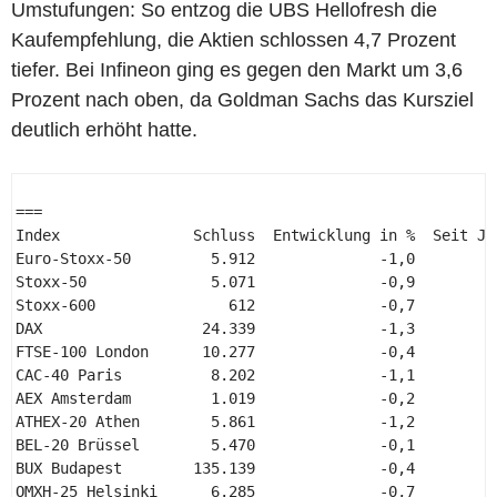
Umstufungen: So entzog die UBS Hellofresh die
Kaufempfehlung, die Aktien schlossen 4,7 Prozent
tiefer. Bei Infineon ging es gegen den Markt um 3,6
Prozent nach oben, da Goldman Sachs das Kursziel
deutlich erhöht hatte.
=== 

Index               Schluss  Entwicklung in %  Seit Jah
Euro-Stoxx-50         5.912              -1,0          
Stoxx-50              5.071              -0,9          
Stoxx-600               612              -0,7          
DAX                  24.339              -1,3          
FTSE-100 London      10.277              -0,4          
CAC-40 Paris          8.202              -1,1          
AEX Amsterdam         1.019              -0,2          
ATHEX-20 Athen        5.861              -1,2          
BEL-20 Brüssel        5.470              -0,1          
BUX Budapest        135.139              -0,4          
OMXH-25 Helsinki      6.285              -0,7          