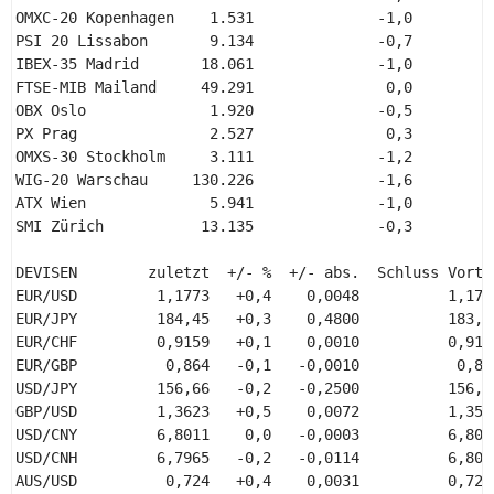
OMXC-20 Kopenhagen    1.531              -1,0          
PSI 20 Lissabon       9.134              -0,7          
IBEX-35 Madrid       18.061              -1,0          
FTSE-MIB Mailand     49.291               0,0          
OBX Oslo              1.920              -0,5          
PX Prag               2.527               0,3          
OMXS-30 Stockholm     3.111              -1,2          
WIG-20 Warschau     130.226              -1,6          
ATX Wien              5.941              -1,0          
SMI Zürich           13.135              -0,3          
DEVISEN        zuletzt  +/- %  +/- abs.  Schluss Vortag
EUR/USD         1,1773   +0,4    0,0048          1,1725
EUR/JPY         184,45   +0,3    0,4800          183,97
EUR/CHF         0,9159   +0,1    0,0010          0,9149
EUR/GBP          0,864   -0,1   -0,0010           0,865
USD/JPY         156,66   -0,2   -0,2500          156,91
GBP/USD         1,3623   +0,5    0,0072          1,3551
USD/CNY         6,8011    0,0   -0,0003          6,8014
USD/CNH         6,7965   -0,2   -0,0114          6,8079
AUS/USD          0,724   +0,4    0,0031          0,7209