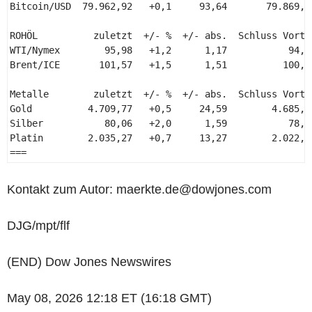
Bitcoin/USD  79.962,92   +0,1     93,64       79.869,28
ROHÖL          zuletzt  +/- %  +/- abs.  Schluss Vortag
WTI/Nymex        95,98   +1,2      1,17           94,81
Brent/ICE       101,57   +1,5      1,51          100,06
Metalle        zuletzt  +/- %  +/- abs.  Schluss Vortag
Gold          4.709,77   +0,5     24,59        4.685,18
Silber           80,06   +2,0      1,59           78,48
Platin        2.035,27   +0,7     13,27        2.022,00
=== 
Kontakt zum Autor: maerkte.de@dowjones.com
DJG/mpt/flf
(END) Dow Jones Newswires
May 08, 2026 12:18 ET (16:18 GMT)