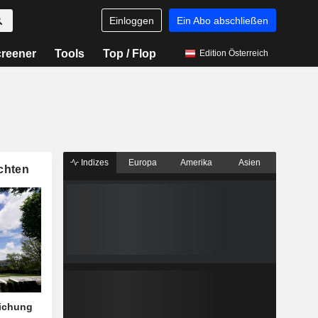
Einloggen
Ein Abo abschließen
reener
Tools
Top / Flop
Edition Österreich
Indizes
Europa
Amerika
Asien
chten
eichung