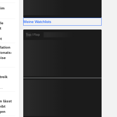
 im
Meine Watchlists
le
t
Top / Flop
t
lation
Monats-
eise
treik
n lässt
eibt
gen