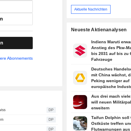
Aktuelle Nachrichten
en
Neueste Aktienanalysen
Indiens Maruti erwa
en
Anstieg des Pkw-Ma
bis 2031 auf bis zu 
sere Abonnements
Fahrzeuge
Deutsches Handelsd
mit China wächst, d
Peking weniger auf
europäische Industr
angewiesen ist
Aus drei mach viele
will neuen Militärpa
erweitern
wiss
DP
Taifun Dolphin soll
ern
DP
Ostküste treffen un
Flutwarnungen aus
DP