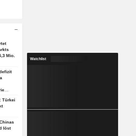
rtet
rkts
6,3 Mio.
Watchlist
efizit
a
ie
: Türkei
kt
 Chinas
d löst