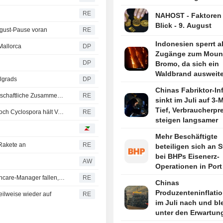
RE
NAHOST - Faktoren
Blick - 9. August
ugust-Pause voran
RE
Indonesien sperrt al
Mallorca
DP
Zugänge zum Moun
DP
Bromo, da sich ein
Waldbrand ausweite
lgrads
DP
Chinas Fabriktor-Inf
Staatschefs Serbiens und der Ukraine sagen engere wirtschaftliche Zusammenarbeit zu
RE
sinkt im Juli auf 3-
Tief, Verbraucherpr
Warnungen vor Salaten in Michigan werden gelockert, doch Cyclospora hält Verbraucher und Händler in Alarmbereitschaft
RE
steigen langsamer
Mehr Beschäftigte
 Rakete an
RE
beteiligen sich an S
bei BHPs Eisenerz-
AW
Operationen in Port
Hedland
SEC lässt Insiderhandelsklage gegen ehemaligen Healthcare-Manager fallen, den Trump begnadigte
RE
Chinas
Produzenteninflatio
ilweise wieder auf
RE
im Juli nach und bl
unter den Erwartun