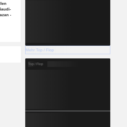
llen
Saudi-
azan -
Mehr Top / Flop
Top / Flop