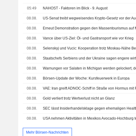
05:49
NAHOST - Faktoren im Blick - 9. August
08.08.
US-Senat treibt wegweisendes Krypto-Gesetz vor der A
08.08.
Erneut Demonstration gegen den Massentourismus auf 
08.08.
Vance über US-Ziel: Öl- und Gastransport wie vor Krieg
08.08.
Selenskyj und Vucic: Kooperation trotz Moskau-Nähe Be
08.08.
08.08.
08.08.
Börsen-Update der Woche: Kursfeuerwerk in Europa
08.08.
VAE: Iran greift ADNOC-Schiff in Straße von Hormus mit
08.08.
Gold verliert trotz Wertverlust nicht an Glanz
08.08.
08.08.
USA nehmen Aktivitäten in Mexikos Avocado-Hochburg te
Mehr Börsen-Nachrichten