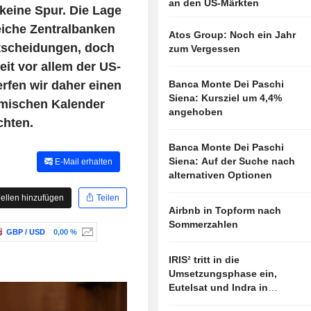
an den US-Märkten
keine Spur. Die Lage
eiche Zentralbanken
Atos Group: Noch ein Jahr
ntscheidungen, doch
zum Vergessen
t vor allem der US-
fen wir daher einen
Banca Monte Dei Paschi
Siena: Kursziel um 4,4%
omischen Kalender
angehoben
chten.
Banca Monte Dei Paschi
Siena: Auf der Suche nach
E-Mail erhalten
alternativen Optionen
ellen hinzufügen
Teilen
Airbnb in Topform nach
Sommerzahlen
GBP / USD
0,00 %
IRIS² tritt in die
Umsetzungsphase ein,
Eutelsat und Indra in
vorderster Linie