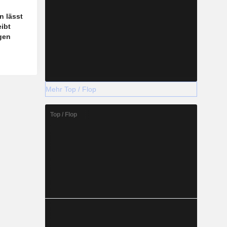
n lässt
eibt
gen
Mehr Top / Flop
Top / Flop