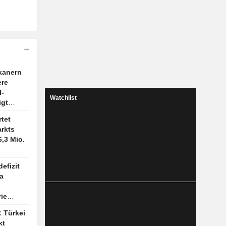
kanern
ere
l-
Watchlist
igt
age
rtet
rkts
6,3 Mio.
efizit
a
ie
: Türkei
kt