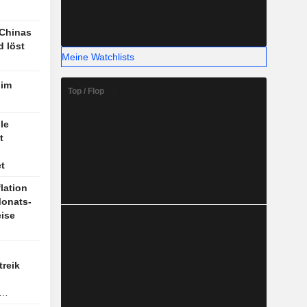
 Chinas
d löst
Meine Watchlists
 im
Top / Flop
le
t
t
lation
Monats-
eise
treik