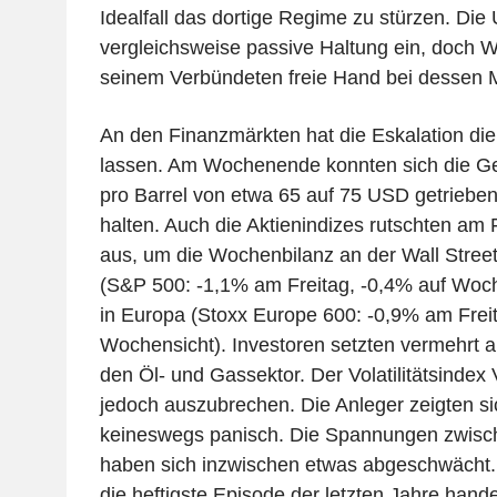
Idealfall das dortige Regime zu stürzen. Di
vergleichsweise passive Haltung ein, doch W
seinem Verbündeten freie Hand bei dessen Mi
An den Finanzmärkten hat die Eskalation die
lassen. Am Wochenende konnten sich die Ge
pro Barrel von etwa 65 auf 75 USD getrieben 
halten. Auch die Aktienindizes rutschten am 
aus, um die Wochenbilanz an der Wall Street
(S&P 500: -1,1% am Freitag, -0,4% auf Woch
in Europa (Stoxx Europe 600: -0,9% am Freit
Wochensicht). Investoren setzten vermehrt au
den Öl- und Gassektor. Der Volatilitätsindex V
jedoch auszubrechen. Die Anleger zeigten si
keineswegs panisch. Die Spannungen zwisch
haben sich inzwischen etwas abgeschwächt.
die heftigste Episode der letzten Jahre handelt