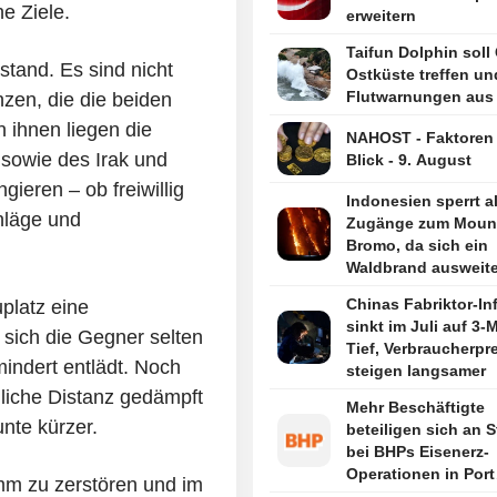
e Ziele.
erweitern
Taifun Dolphin soll
bstand. Es sind nicht
Ostküste treffen un
Flutwarnungen aus
zen, die die beiden
 ihnen liegen die
NAHOST - Faktoren
 sowie des Irak und
Blick - 9. August
gieren – ob freiwillig
Indonesien sperrt al
chläge und
Zugänge zum Moun
Bromo, da sich ein
Waldbrand ausweite
Chinas Fabriktor-Inf
platz eine
sinkt im Juli auf 3-
 sich die Gegner selten
Tief, Verbraucherpr
indert entlädt. Noch
steigen langsamer
mliche Distanz gedämpft
Mehr Beschäftigte
nte kürzer.
beteiligen sich an S
bei BHPs Eisenerz-
Operationen in Port
amm zu zerstören und im
Hedland