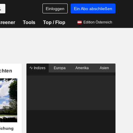
Einloggen
Ein Abo abschließen
reener
Tools
Top / Flop
Edition Österreich
Indizes
Europa
Amerika
Asien
chten
eichung