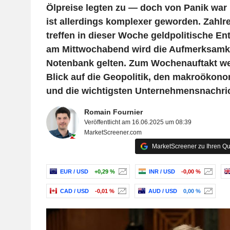
Ölpreise legten zu — doch von Panik war 
ist allerdings komplexer geworden. Zahlr
treffen in dieser Woche geldpolitische E
am Mittwochabend wird die Aufmerksamkei
Notenbank gelten. Zum Wochenauftakt wer
Blick auf die Geopolitik, den makroökon
und die wichtigsten Unternehmensnachri
Romain Fournier
Veröffentlicht am 16.06.2025 um 08:39
MarketScreener.com
MarketScreener zu Ihren Qu
EUR / USD
+0,29 %
INR / USD
-0,00 %
CAD / USD
-0,01 %
AUD / USD
0,00 %