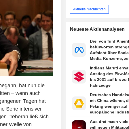
Aktuelle Nachrichten
Neueste Aktienanalysen
Drei von fünf Ameri
befürworten streng
Aufsicht über Socia
Media-Konzerne, ze
Reuters/Ipsos-Umfr
Indiens Maruti erwa
Anstieg des Pkw-Ma
bis 2031 auf bis zu 
begann, hat nun die
Fahrzeuge
ritten – wenn auch
Deutsches Handelsd
ergangenen Tagen hat
mit China wächst, d
Peking weniger auf
ne Serie intensiver
europäische Industr
gen. Teheran ließ sich
angewiesen ist
Aus drei mach viele
iner Welle von
will neuen Militärpa