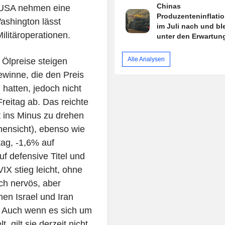
Chinas
e USA nehmen eine
Produzenteninflatio
ashington lässt
im Juli nach und bl
litäroperationen.
unter den Erwartun
Alle Analysen
 Ölpreise steigen
winne, die den Preis
hatten, jedoch nicht
Freitag ab. Das reichte
 ins Minus zu drehen
ensicht), ebenso wie
ag, -1,6% auf
f defensive Titel und
IX stieg leicht, ohne
ch nervös, aber
en Israel und Iran
 Auch wenn es sich um
, gilt sie derzeit nicht