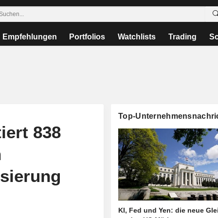
Empfehlungen
Portfolios
Watchlists
Trading
Sc
Top-Unternehmensnachri
iert 838
n
sierung
KI, Fed und Yen: die neue Gl