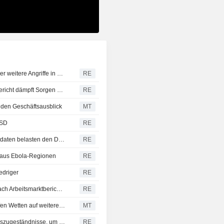
CBOT-Weizen erholt sich, da USD nachgibt - Berichte über weitere Angriffe in der Schwarzmeerzone
RE
S&P schließt auf Rekordhoch - schwacher Arbeitsmarktbericht dämpft Sorgen vor Zinserhöhung
RE
 den Geschäftsausblick
MT
USD
RE
Latam-Währungen legen zu: Schwache US-Arbeitsmarktdaten belasten den Dollar, Aktien uneinheitlich
RE
 aus Ebola-Regionen
RE
edriger
RE
TREASURIES-Renditen von US-Staatsanleihen fallen nach Arbeitsmarktbericht - Zinserhöhungswetten gedämpft
RE
Treasuries legen zu, schwache Arbeitsmarktdaten dämpfen Wetten auf weitere Fed-Zinserhöhungen
MT
Kanada verhandelt laut Quelle mit den USA über Handelszugeständnisse, um neue Zölle zu vermeiden
RE