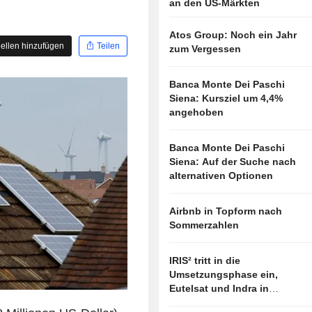
an den US-Märkten
Atos Group: Noch ein Jahr
ellen hinzufügen
Teilen
zum Vergessen
Banca Monte Dei Paschi
Siena: Kursziel um 4,4%
angehoben
Banca Monte Dei Paschi
Siena: Auf der Suche nach
alternativen Optionen
Airbnb in Topform nach
Sommerzahlen
IRIS² tritt in die
Umsetzungsphase ein,
Eutelsat und Indra in
vorderster Linie