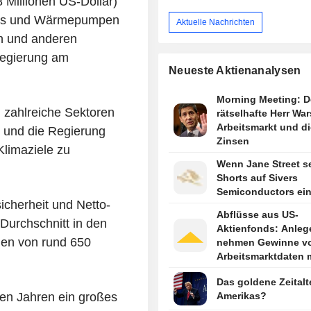
 Millionen US-Dollar)
nels und Wärmepumpen
Aktuelle Nachrichten
n und anderen
Regierung am
Neueste Aktienanalysen
Morning Meeting: D
zahlreiche Sektoren
rätselhafte Herr War
Arbeitsmarkt und di
 und die Regierung
Zinsen
Klimaziele zu
Wenn Jane Street s
Shorts auf Sivers
Semiconductors ei
icherheit und Netto-
Abflüsse aus US-
Durchschnitt in den
Aktienfonds: Anleg
gen von rund 650
nehmen Gewinne v
Arbeitsmarktdaten 
Das goldene Zeitalt
en Jahren ein großes
Amerikas?