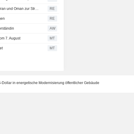
US-Vertreter: Wir erwarten bald eine Einigung zwischen Iran und Oman zur Straße von Hormus
RE
gen
RE
rständin
AW
om 7. August
MT
et
MT
S-Dollar in energetische Modernisierung öffentlicher Gebäude