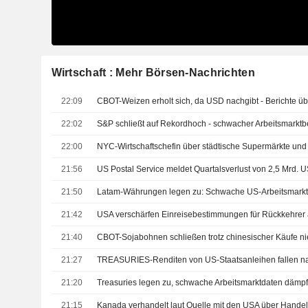
Wirtschaft : Mehr Börsen-Nachrichten
22:09
22:02
22:00
NYC-Wirtschaftschefin über städtische Supermärkte und
21:56
US Postal Service meldet Quartalsverlust von 2,5 Mrd. 
21:50
21:42
USA verschärfen Einreisebestimmungen für Rückkehrer
21:40
CBOT-Sojabohnen schließen trotz chinesischer Käufe ni
21:27
21:20
21:15