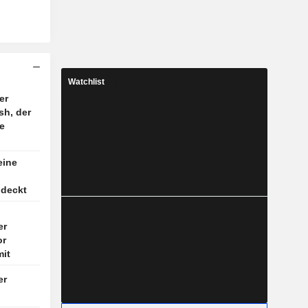
Watchlist
er
sh, der
e
eine
ndeckt
er
or
mit
er