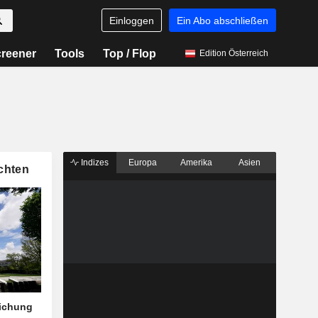
Einloggen
Ein Abo abschließen
reener
Tools
Top / Flop
Edition Österreich
Indizes
Europa
Amerika
Asien
chten
eichung