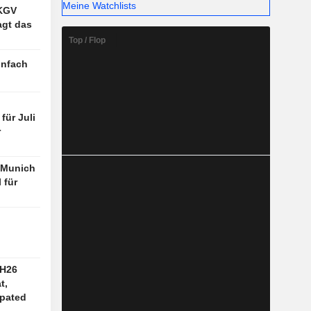
Meine Watchlists
 KGV
agt das
Top / Flop
infach
für Juli
r
: Munich
 für
1H26
t,
ipated