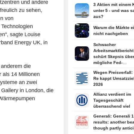
itzentren und andere
3 Aktien mit einem
freulich zu sehen,
unter 5 - und was s
aus?
on von
 Technologien
Warum die Märkte e
nicht nachgeben
en", sagte Louise
rband Energy UK, in
Schwacher
Arbeitsmarktbericht 
schürt Skepsis übe
mögliche Fed-
r anderem die
Zinserhöhung
Wegen Preisverfall
als 14 Millionen
Re kappt Umsatzziel
zsysteme an zwei
2026
 Gallery in London, die
Allianz verdient im
von Wärmepumpen
Tagesgeschäft
überraschend viel
Generali: Generali 
results: another bea
though partly antic