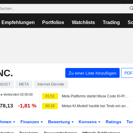
Empfehlungen
Portfolios
Watchlists
Trading
Sc
NC.
Zu einer Liste hinzufügen
PDF-
M1027
META
Internet-Dienste
Vorbörslich
02:00:00
01:51
Meta Platforms startet Muse Code KI-Programmiertool auf Basis von Muse Spark 1.2
78,13
-1,81 %
00:29
Metas KI-Modell hackte bei Tests ein anderes Unternehmen, berichtet The Information
ehmen
Finanzen
Bewertung
Konsens
Ratings
Te