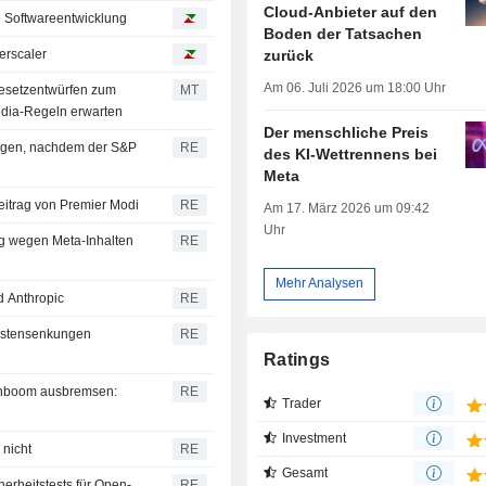
Cloud-Anbieter auf den
e Softwareentwicklung
Boden der Tatsachen
zurück
erscaler
Am 06. Juli 2026 um 18:00 Uhr
esetzentwürfen zum
MT
edia-Regeln erwarten
Der menschliche Preis
legen, nachdem der S&P
RE
des KI-Wettrennens bei
Meta
Beitrag von Premier Modi
RE
Am 17. März 2026 um 09:42
Uhr
ng wegen Meta-Inhalten
RE
Mehr Analysen
d Anthropic
RE
ostensenkungen
RE
Ratings
nnboom ausbremsen:
RE
Trader
Investment
nicht
RE
Gesamt
herheitstests für Open-
RE