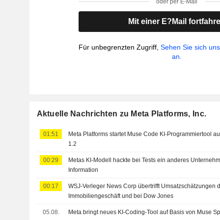
oder per E-Mail
Mit einer E?Mail fortfahr
Für unbegrenzten Zugriff,
Sehen Sie sich un
an.
Aktuelle Nachrichten zu Meta Platforms, Inc.
01:51
Meta Platforms startet Muse Code KI-Programmiertool a
1.2
00:29
Metas KI-Modell hackte bei Tests ein anderes Unternehm
Information
00:17
WSJ-Verleger News Corp übertrifft Umsatzschätzungen d
Immobiliengeschäft und bei Dow Jones
05.08.
Meta bringt neues KI-Coding-Tool auf Basis von Muse Sp