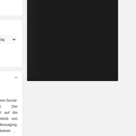
ne-Social-
iert. Der
gt auf die
Messaging,
etrieb der