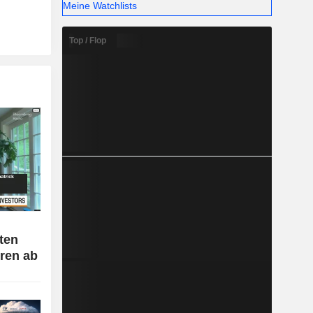
Meine Watchlists
Top / Flop
ten
oren ab