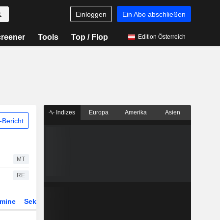
Einloggen
Ein Abo abschließen
reener
Tools
Top / Flop
Edition Österreich
Indizes
Europa
Amerika
Asien
Bericht
MT
RE
rmine
Sektor
Derivate
ETFs