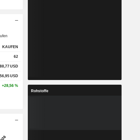
ufen
KAUFEN
62
88,77
USD
56,95
USD
+28,56 %
Rohstoffe