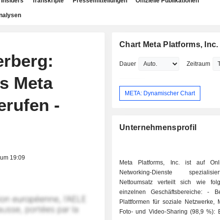
Insiders
Transkripte
Pressemitteilungen
Offizielle Publikationen
nalysen
Chart Meta Platforms, Inc.
rberg:
Dauer
Zeitraum
ns Meta
META: Dynamischer Chart
rufen -
Unternehmensprofil
 um 19:09
Meta Platforms, Inc. ist auf Onli
Networking-Dienste spezialis
Nettoumsatz verteilt sich wie fol
einzelnen Geschäftsbereiche: - Betrieb von
Plattformen für soziale Netzwerke, 
Foto- und Video-Sharing (98,9 %): B