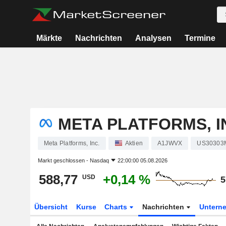
Märkte
Nachrichten
Analysen
Termine
META PLATFORMS, I
Meta Platforms, Inc.
Aktien
A1JWVX
US30303
Markt geschlossen -
Nasdaq
22:00:00 05.08.2026
588,77
+0,14 %
USD
5
Übersicht
Kurse
Charts
Nachrichten
Untern