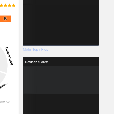
B
Mehr Top / Flop
Devisen / Forex