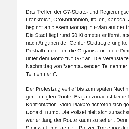
Das Treffen der G7-Staats- und Regierungsc
Frankreich, Großbritannien, Italien, Kanada
beginnt an diesem Montag in Évian auf der f
Die Stadt liegt rund 50 Kilometer entfernt, ab
nach Angaben der Genfer Stadtregierung kei
Deshalb meldeten die Organisatoren die Dem
unter dem Motto "No G7" an. Die Veranstalt
Nachmittag von "zehntausenden Teilnehmer
Teilnehmern".
Der Protestzug verlief bis zum späten Nachm
genehmigten Route. Es gab zunächst keine 
Konfrontation. Viele Plakate richteten sich 
Donald Trump. Die Polizei hielt sich zunächs
war entlang der Route kaum zu sehen. Den
Steinwürfen gegen die Polizei. Tränengas k