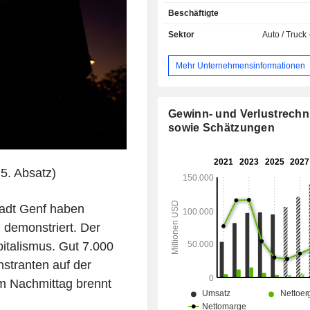
(13,2 %): hauptsächlich Wart
Beschäftigte
Reparaturdienstleistungen. D
entwickelt auch den Verk
Sektor
Auto / Truck 
Antriebsstrangkomponen
Elektrofahrzeuge; - Autokredite (2,1 %); -
Mehr Unternehmensinformationen
Autoleasing (1,8 %). Ende 2025 verfügte die
Gruppe über acht Produktionsstät
Vereinigten Staaten (5), Chin
Deutschland. Der Nettoumsatz verteilt sich
Gewinn- und Verlustrech
geografisch wie folgt: Vereinigte St
sowie Schätzungen
%), China (22,1 %) und Sonstige (27,
 5. Absatz)
adt Genf haben
 demonstriert. Der
pitalismus. Gut 7.000
nstranten auf der
m Nachmittag brennt