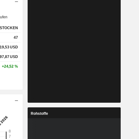
ufen
STOCKEN
47
19,53
USD
97,87
USD
+24,52 %
Rohstoffe