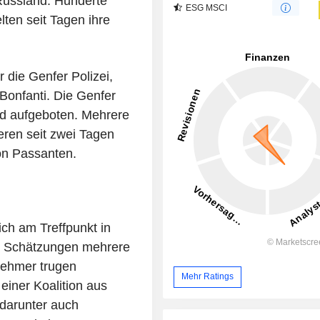
Russland. Hunderte
ESG MSCI
lten seit Tagen ihre
 die Genfer Polizei,
Bonfanti. Die Genfer
nd aufgeboten. Mehrere
ieren seit zwei Tagen
von Passanten.
ch am Treffpunkt in
n Schätzungen mehrere
nehmer trugen
Mehr Ratings
iner Koalition aus
 darunter auch