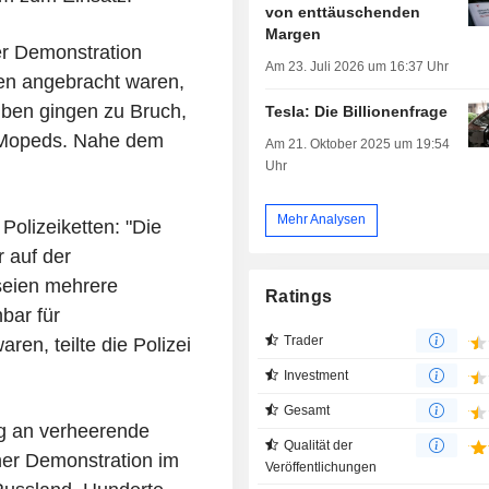
von enttäuschenden
Margen
er Demonstration
Am 23. Juli 2026 um 16:37 Uhr
ten angebracht waren,
iben gingen zu Bruch,
Tesla: Die Billionenfrage
r Mopeds. Nahe dem
Am 21. Oktober 2025 um 19:54
Uhr
Mehr Analysen
olizeiketten: "Die
r auf der
 seien mehrere
Ratings
bar für
Trader
ren, teilte die Polizei
Investment
Gesamt
ng an verheerende
Qualität der
er Demonstration im
Veröffentlichungen