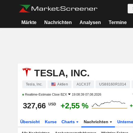
Märkte
Nachrichten
Analysen
Termine
TESLA, INC.
Tesla, Inc.
Aktien
A1CX3T
US88160R1014
Realtime-Estimate
Cboe BZX
19:08:39 07.08.2026
327,66
+2,55 %
USD
+
Übersicht
Kurse
Charts
Nachrichten
Untern