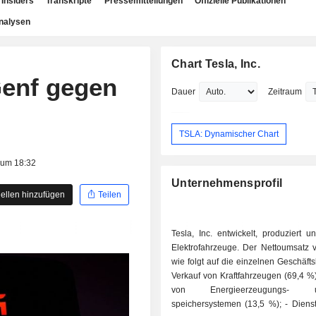
Insiders
Transkripte
Pressemitteilungen
Offizielle Publikationen
nalysen
Chart Tesla, Inc.
Genf gegen
Dauer
Zeitraum
TSLA: Dynamischer Chart
 um 18:32
Unternehmensprofil
ellen hinzufügen
Teilen
Tesla, Inc. entwickelt, produziert un
Elektrofahrzeuge. Der Nettoumsatz ve
wie folgt auf die einzelnen Geschäfts
Verkauf von Kraftfahrzeugen (69,4 %); - Verk
von Energieerzeugungs
speichersystemen (13,5 %); - Dienstleistungen