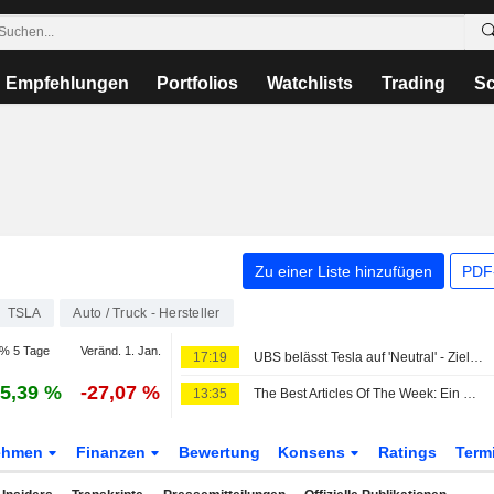
Empfehlungen
Portfolios
Watchlists
Trading
Sc
Zu einer Liste hinzufügen
PDF-
TSLA
Auto / Truck - Hersteller
% 5 Tage
Veränd. 1. Jan.
17:19
UBS belässt Tesla auf 'Neutral' - Ziel 385 Dollar
5,39 %
-27,07 %
13:35
The Best Articles Of The Week: Ein wenig Fußball, viel KI und eine Prise Verschwörungsdenken
ehmen
Finanzen
Bewertung
Konsens
Ratings
Term