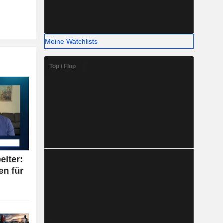
Meine Watchlists
Top / Flop
eiter:
en für