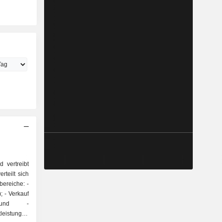
d vertreibt
rteilt sich
bereiche: -
auf
- und -