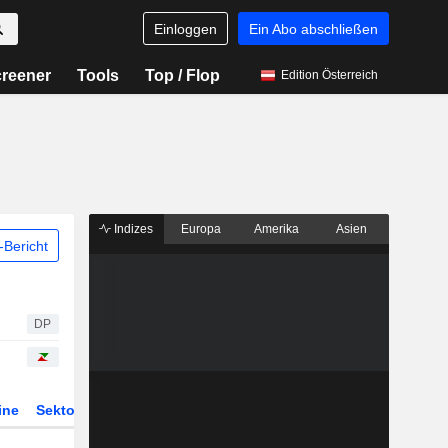
Einloggen
Ein Abo abschließen
reener
Tools
Top / Flop
Edition Österreich
Indizes
Europa
Amerika
Asien
Bericht
DP
ine
Sektor
Derivate
ETFs