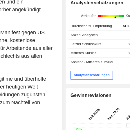
en und ein
Analystenschätzungen
vorher angekündigt
Verkaufen
Ka
Durchschnittl. Empfehlung
AUF
m Manifest gegen US-
Anzahl Analysten
hne, kostenlose
Letzter Schlusskurs
3
ür Arbeitende aus aller
Mittleres Kursziel
3
chlechts aus allen
Abstand / Mittleres Kursziel
Analystenschätzungen
gitime und überholte
 der heutigen Welt
heidungen zugunsten
Gewinnrevisionen
d zum Nachteil von