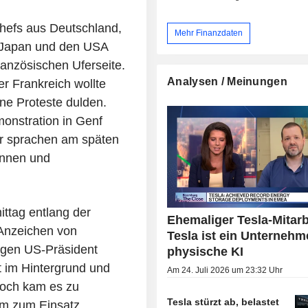
hefs aus Deutschland,
Mehr Finanzdaten
, Japan und den USA
ranzösischen Uferseite.
Analysen / Meinungen
er Frankreich wollte
ne Proteste dulden.
onstration in Genf
er sprachen am späten
innen und
ittag entlang der
Ehemaliger Tesla-Mitarb
Anzeichen von
Tesla ist ein Unternehm
gegen US-Präsident
physische KI
t im Hintergrund und
Am 24. Juli 2026 um 23:32 Uhr
noch kam es zu
Tesla stürzt ab, belastet
am zum Einsatz.