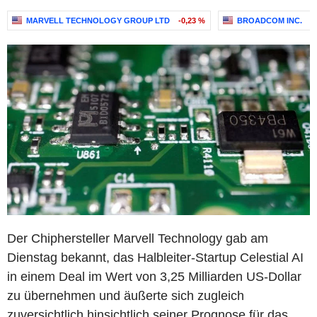
MARVELL TECHNOLOGY GROUP LTD
-0,23 %
BROADCOM INC.
+
Der Chiphersteller Marvell Technology gab am
Dienstag bekannt, das Halbleiter-Startup Celestial AI
in einem Deal im Wert von 3,25 Milliarden US-Dollar
zu übernehmen und äußerte sich zugleich
zuversichtlich hinsichtlich seiner Prognose für das