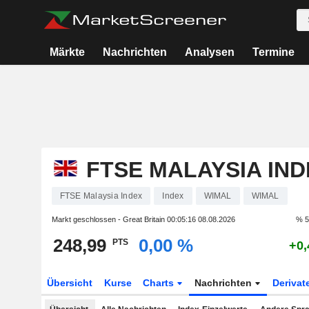
Märkte
Nachrichten
Analysen
Termine
FTSE MALAYSIA IND
FTSE Malaysia Index
Index
WIMAL
WIMAL
Markt geschlossen - Great Britain
00:05:16 08.08.2026
% 5
248,99
0,00 %
PTS
+0,
Übersicht
Kurse
Charts
Nachrichten
Derivat