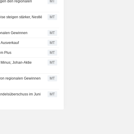
lgen den regionalen
MT
se steigen stärker, Nestlé
MT
gionalen Gewinnen
MT
 Ausverkauf
MT
im Plus
MT
m Minus; Johan-Aktie
MT
 von regionalen Gewinnen
MT
andelsüberschuss im Juni
MT