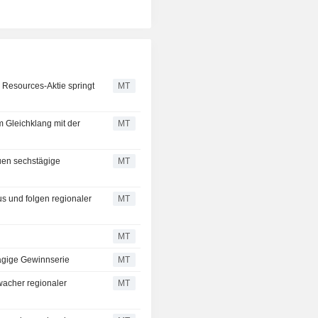
r Resources-Aktie springt
MT
 Gleichklang mit der
MT
uen sechstägige
MT
s und folgen regionaler
MT
MT
ägige Gewinnserie
MT
wacher regionaler
MT