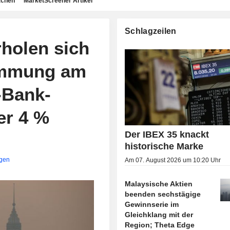
achen
MarketScreener Artikel
Schlagzeilen
rholen sich
timmung am
-Bank-
er 4 %
Der IBEX 35 knackt
historische Marke
igen
Am 07. August 2026 um 10:20 Uhr
Malaysische Aktien
beenden sechstägige
Gewinnserie im
Gleichklang mit der
Region; Theta Edge