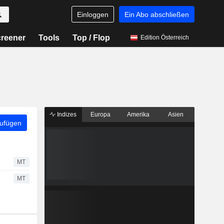
Einloggen
Ein Abo abschließen
reener
Tools
Top / Flop
Edition Österreich
Indizes
Europa
Amerika
Asien
zufügen
MT
MT