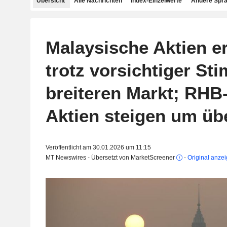
Übersicht
Alle Nachrichten
Index-Einzelwerte
Andere Spr
Malaysische Aktien e
trotz vorsichtiger S
breiteren Markt; RHB
Aktien steigen um üb
Veröffentlicht am 30.01.2026 um 11:15
MT Newswires - Übersetzt von MarketScreener
-
Original anze