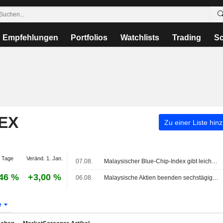
Empfehlungen
Portfolios
Watchlists
Trading
Sc
EX
Zu einer Liste hin
 Tage
Veränd. 1. Jan.
07.08.
Malaysischer Blue-Chip-Index gibt leicht nach; Tong Herr Resources-Aktie springt um 26%
46 %
+3,00 %
06.08.
Malaysische Aktien beenden sechstägige Gewinnserie im Gleichklang mit der Region; Theta Edge springt um 29%
e