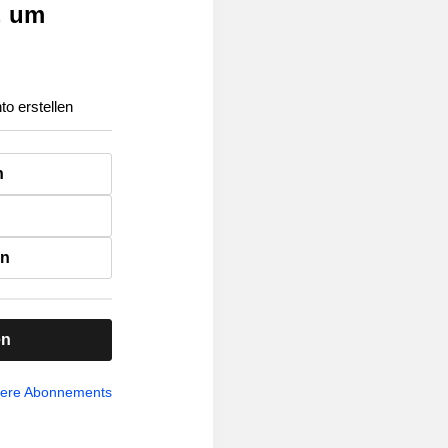
, um
to erstellen
n
en
en
sere Abonnements