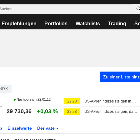
Empfehlungen
Portfolios
Watchlists
Trading
Sc
Zu einer Liste hin
NDX
Nachbörslich
22:01:12
22:28
US-Aktienindizes steigen in dieser Woche, Tech-Schwergewichte legen zu, Deal zur Wiederöffnung der Straße von Hormuz in Arbeit
29 730,36
+0,03 %
22:28
US-Aktienindizes steigen, da Wetten auf eine Fed-Pause nach unerwartetem Rückgang der Beschäftigung außerhalb der Landwirtschaft zunehmen
p
Einzelwerte
Derivate