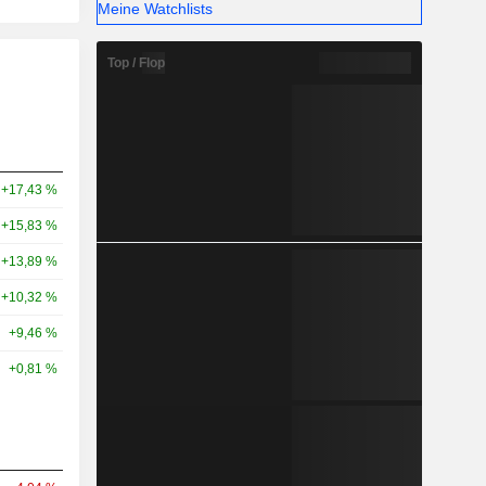
Meine Watchlists
Top / Flop
+17,43 %
+15,83 %
+13,89 %
+10,32 %
+9,46 %
+0,81 %