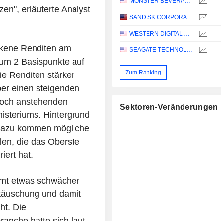
MONSTER BEVERAGE CORPORATION
zen", erläuterte Analyst
SANDISK CORPORATION
WESTERN DIGITAL CORPORATION
nkene Renditen am
SEAGATE TECHNOLOGY HOLDINGS PLC
 um 2 Basispunkte auf
Zum Ranking
ie Renditen stärker
ber einen steigenden
woch anstehenden
Sektoren-Veränderungen
isteriums. Hintergrund
, dazu kommen mögliche
en, die das Oberste
iert hat.
amt etwas schwächer
ttäuschung und damit
ht. Die
ranche hatte sich laut