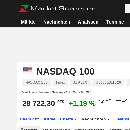
Märkte
Nachrichten
Analysen
Termine
NASDAQ 100
NASDAQ 100
Index
A0AE1X
US6311011026
Markt geschlossen - Nasdaq
22:30:25 07.08.2026
29 722,30
+1,19 %
PTS
Übersicht
Kurse
Charts
Nachrichten
Heatma