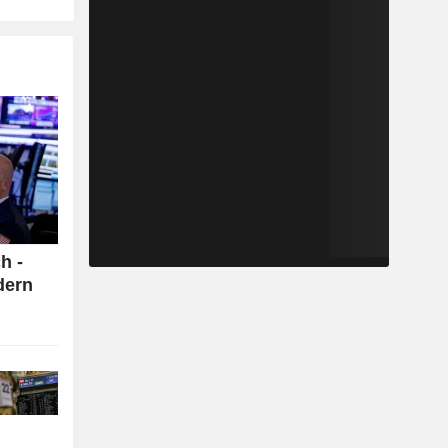
h -
dern