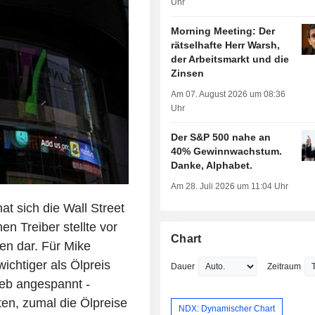
Uhr
Morning Meeting: Der
rätselhafte Herr Warsh,
der Arbeitsmarkt und die
Zinsen
Am 07. August 2026 um 08:36
Uhr
Der S&P 500 nahe an
40% Gewinnwachstum.
Danke, Alphabet.
Am 28. Juli 2026 um 11:04 Uhr
 sich die Wall Street
n Treiber stellte vor
Chart
en dar. Für Mike
ichtiger als Ölpreis
Dauer
Zeitraum
ieb angespannt -
ten, zumal die Ölpreise
NDX: Dynamischer Chart