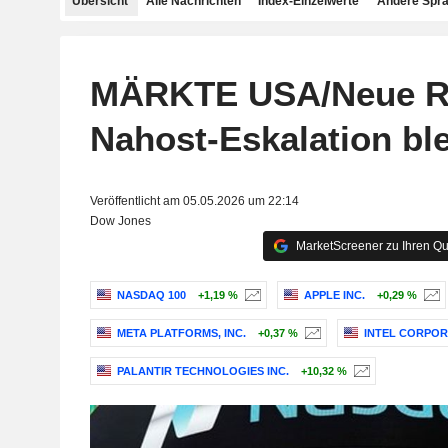
Übersicht
Alle Nachrichten
Index-Einzelwerte
Andere Spr
MÄRKTE USA/Neue Re
Nahost-Eskalation ble
Veröffentlicht am 05.05.2026 um 22:14
Dow Jones
MarketScreener zu Ihren Qu
NASDAQ 100
+1,19 %
APPLE INC.
+0,29 %
META PLATFORMS, INC.
+0,37 %
INTEL CORPOR
PALANTIR TECHNOLOGIES INC.
+10,32 %