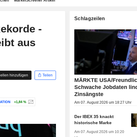
achen
MarketScreener Artikel
Schlagzeilen
korde -
ibt aus
ellen hinzufügen
Teilen
MÄRKTE USA/Freundlic
Schwache Jobdaten lin
Zinsängste
ATION
+1,84 %
Am 07. August 2026 um 18:27 Uhr
Der IBEX 35 knackt
historische Marke
Am 07. August 2026 um 10:20