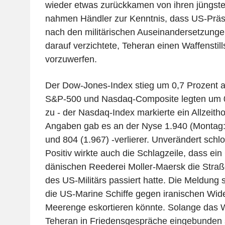
wieder etwas zurückkamen von ihren jüngst
nahmen Händler zur Kenntnis, dass US-Prä
nach den militärischen Auseinandersetzunge
darauf verzichtete, Teheran einen Waffenstil
vorzuwerfen.
Der Dow-Jones-Index stieg um 0,7 Prozent a
S&P-500 und Nasdaq-Composite legten um 0
zu - der Nasdaq-Index markierte ein Allzeith
Angaben gab es an der Nyse 1.940 (Montag:
und 804 (1.967) -verlierer. Unverändert schlo
Positiv wirkte auch die Schlagzeile, dass ein
dänischen Reederei Moller-Maersk die Straß
des US-Militärs passiert hatte. Die Meldung 
die US-Marine Schiffe gegen iranischen Wid
Meerenge eskortieren könnte. Solange das
Teheran in Friedensgespräche eingebunden si