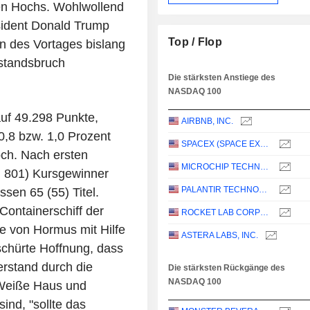
en Hochs. Wohlwollend
sident Donald Trump
Top / Flop
n des Vortages bislang
lstandsbruch
Die stärksten Anstiege des
NASDAQ 100
uf 49.298 Punkte,
AIRBNB, INC.
,8 bzw. 1,0 Prozent
SPACEX (SPACE EXPLORATION TECHNOLOGIES)
och. Nach ersten
MICROCHIP TECHNOLOGY INCORPORATED
 801) Kursgewinner
PALANTIR TECHNOLOGIES INC.
ssen 65 (55) Titel.
 Containerschiff der
ROCKET LAB CORPORATION
e von Hormus mit Hilfe
ASTERA LABS, INC.
schürte Hoffnung, dass
erstand durch die
Die stärksten Rückgänge des
NASDAQ 100
 Weiße Haus und
nd, "sollte das