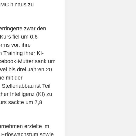
TSMC hinaus zu
erringerte zwar den
Kurs fiel um 0,6
rms vor, ihre
 Training ihrer KI-
acebook-Mutter sank um
wei bis drei Jahren 20
ne mit der
 Stellenabbau ist Teil
er Intelligenz (KI) zu
urs sackte um 7,8
ernehmen erzielte im
es Erlöswachstum sowie