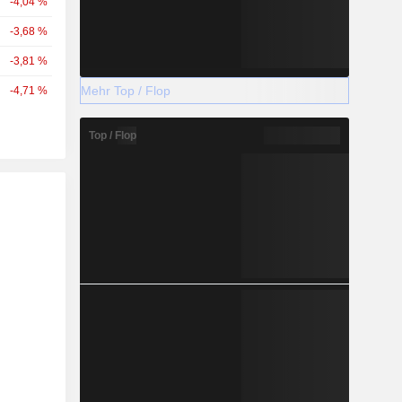
-4,04 %
-3,68 %
-3,81 %
Mehr Top / Flop
-4,71 %
Top / Flop