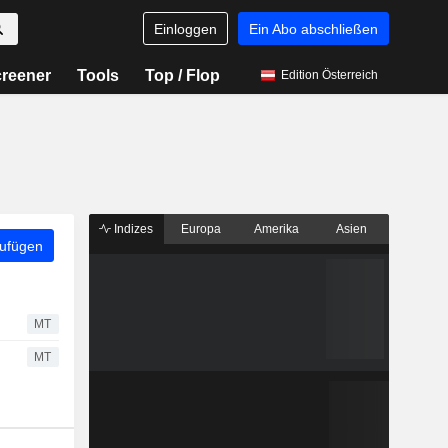
Einloggen
Ein Abo abschließen
reener
Tools
Top / Flop
Edition Österreich
Indizes
Europa
Amerika
Asien
zufügen
MT
MT