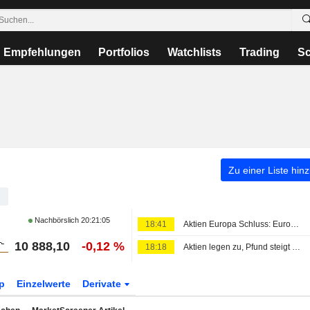
Empfehlungen
Portfolios
Watchlists
Trading
Sc
Zu einer Liste hin
X
Nachbörslich
20:21:05
18:41
Aktien Europa Schluss: EuroStoxx nach US-Jobdaten weiter auf Rekordkurs
10 888,10
-0,12 %
18:18
Aktien legen zu, Pfund steigt nach überraschendem Rückgang der US-Beschäftigung
p
Einzelwerte
Derivate