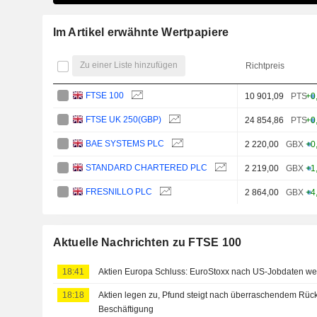
Im Artikel erwähnte Wertpapiere
Zu einer Liste hinzufügen
Richtpreis
FTSE 100
10 901,09
PTS
+0
FTSE UK 250(GBP)
24 854,86
PTS
+0
BAE SYSTEMS PLC
2 220,00
GBX
+0
STANDARD CHARTERED PLC
2 219,00
GBX
+1
FRESNILLO PLC
2 864,00
GBX
+4
Aktuelle Nachrichten zu FTSE 100
18:41
Aktien Europa Schluss: EuroStoxx nach US-Jobdaten wei
18:18
Aktien legen zu, Pfund steigt nach überraschendem Rüc
Beschäftigung