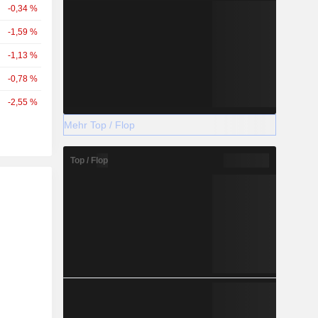
-0,34 %
-1,59 %
-1,13 %
-0,78 %
-2,55 %
Mehr Top / Flop
Top / Flop