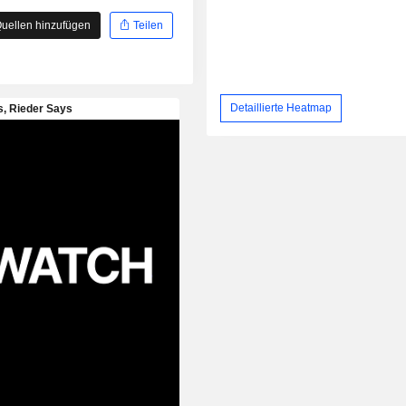
uellen hinzufügen
Teilen
Detaillierte Heatmap