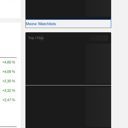
Meine Watchlists
Top / Flop
+4,60 %
+4,09 %
+2,35 %
+3,32 %
+2,47 %