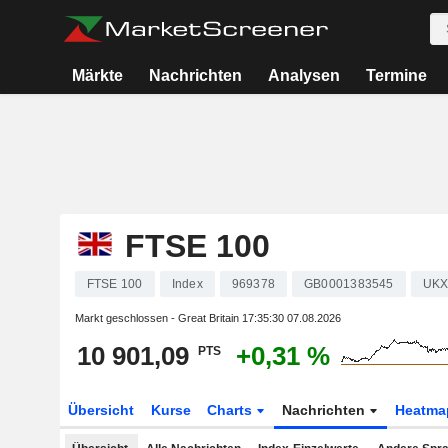
Märkte
Nachrichten
Analysen
Termine
FTSE 100
FTSE 100
Index
969378
GB0001383545
UK
Markt geschlossen - Great Britain
17:35:30 07.08.2026
10 901,09
+0,31 %
PTS
Übersicht
Kurse
Charts
Nachrichten
Heatma