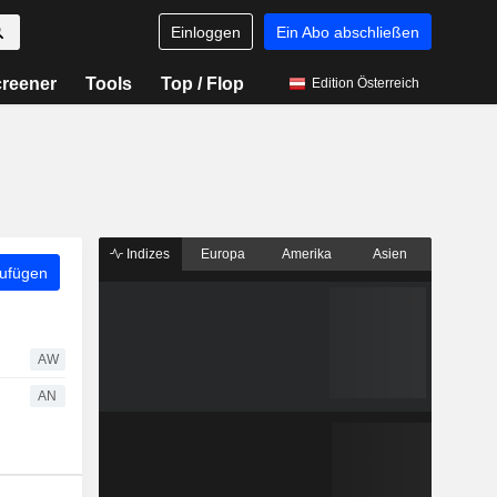
Einloggen
Ein Abo abschließen
reener
Tools
Top / Flop
Edition Österreich
Indizes
Europa
Amerika
Asien
zufügen
AW
AN