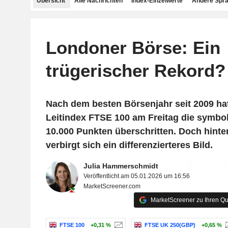
Übersicht
Alle Nachrichten
Index-Einzelwerte
Andere Spr
Londoner Börse: Ein
trügerischer Rekord?
Nach dem besten Börsenjahr seit 2009 hat
Leitindex FTSE 100 am Freitag die symbo
10.000 Punkten überschritten. Doch hint
verbirgt sich ein differenzierteres Bild.
Julia Hammerschmidt
Veröffentlicht am 05.01.2026 um 16:56
MarketScreener.com
MarketScreener zu Ihren Qu
FTSE 100
+0,31 %
FTSE UK 250(GBP)
+0,65 %