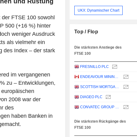
Minen und Rüstung
UKX: Dynamischer Chart
t der FTSE 100 sowohl
P 500 (+16 %) hinter
Top / Flop
edoch weniger Ausdruck
ts als vielmehr ein
Die stärksten Anstiege des
 des Index – der stark
FTSE 100
FRESNILLO PLC
tered im vergangenen
ENDEAVOUR MINING PLC
 % zu – Entwicklungen,
SCOTTISH MORTGAGE INVESTMENT TRUST PLC
s europäischen
DIAGEO PLC
von 2008 war der
hr des
CONVATEC GROUP PLC
gen haben Banken in
Die stärksten Rückgänge des
 gemacht.
FTSE 100