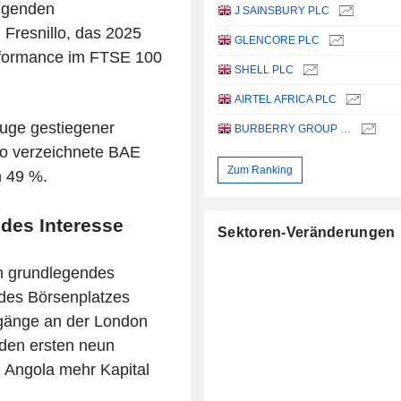
eigenden
J SAINSBURY PLC
 Fresnillo, das 2025
GLENCORE PLC
rformance im FTSE 100
SHELL PLC
AIRTEL AFRICA PLC
Zuge gestiegener
BURBERRY GROUP PLC
So verzeichnete BAE
Zum Ranking
n 49 %.
des Interesse
Sektoren-Veränderungen
in grundlegendes
 des Börsenplatzes
gänge an der London
den ersten neun
 Angola mehr Kapital