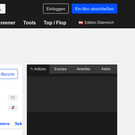
Einloggen
Ein Abo abschließen
reener
Tools
Top / Flop
Edition Österreich
Indizes
Europa
Amerika
Asien
Bericht
CI
rmine
Sektor
Derivate