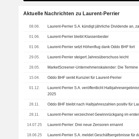
Aktuelle Nachrichten zu Laurent-Perrier
08.06.
Laurent-Perrier S.A. kündigt jährliche Dividende an, 
01.06.
Laurent-Perrier bleibt Klassenbester
01.06.
Laurent-Perrier setzt Höhenflug dank Oddo BHF fort
29.05.
Laurent-Perrier steigert Jahresüberschuss leicht
28.05.
MarketScreener-Unternehmenskalender: Die Termine
15.04.
Oddo BHF senkt Kursziel für Laurent-Perrier
01.12.
Laurent-Perrier S.A. veröffentlicht Halbjahresergebn
2025
28.11.
Oddo BHF bleibt nach Halbjahreszahlen positiv für Lau
28.11.
Laurent-Perrier verzeichnet Gewinnrückgang im erste
14.07.25
Laurent-Perrier: Drei neue Zensoren ernannt
18.06.25
Laurent-Perrier S.A. meldet Geschäftsergebnisse für 