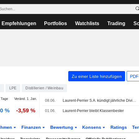
Empfehlungen
Portfolios
Watchlists
Trading
Sc
Zu einer Liste hinzufügen
PDF-
4
LPE
Distillerien / Weinbau
 Tage
Veränd. 1. Jan.
08.06.
Laurent-Perrier S.A. kündigt jährliche Dividende an, zahlbar am 31. August 2026
00 %
-3,59 %
01.06.
Laurent-Perrier bleibt Klassenbester
ehmen
Finanzen
Bewertung
Konsens
Ratings
Te