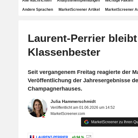
Alle Nachrichten
Analystenempfehlungen
Wichtige Fakten
Andere Sprachen
MarketScreener Artikel
MarketScreener A
Laurent-Perrier bleibt
Klassenbester
Seit vergangenem Freitag reagierte der Ma
Veröffentlichung der Jahresergebnisse d
Champagnerhauses.
Julia Hammerschmidt
Veröffentlicht am 01.06.2026 um 14:52
MarketScreener.com
MarketScreener zu Ihren Qu
LAURENT-PERRIER
+0,94 %