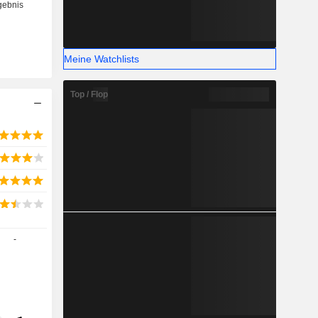
Meine Watchlists
Top / Flop
-