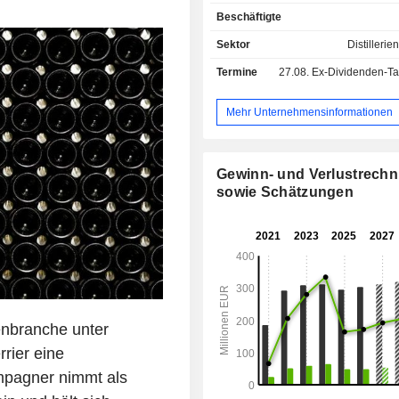
Jeanmaire, Oudinot und Beaumet. Der Vertrieb
Beschäftigte
der Produkte erfolgt über Fach
(Restaurants, Hotels, Bars und Wei
Sektor
Distilleri
große und mittelgroße Kaufhäuser 
Termine
27.08.
Ex-Dividenden-Tag 
den Direktvertrieb. Der Nettoumsatz verteilt sich
geografisch wie folgt: Frankreich
Europa (44,7 %) und sonstige Länder 
Mehr Unternehmensinformationen
Gewinn- und Verlustrech
sowie Schätzungen
enbranche unter
rier eine
mpagner nimmt als