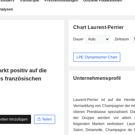
Insiders
Transkripte
Pressemitteilungen
Offizielle Publikationen
nalysen
Chart Laurent-Perrier
Dauer
Zeitraum
LPE: Dynamischer Chart
rkt positiv auf die
es französischen
Unternehmensprofil
Laurent-Perrier ist auf die Herst
Vermarktung von Champagner der mit
oberen Preisklasse spezialisiert. D
der Gruppe werden vor allem 
ellen hinzufügen
Teilen
folgenden Marken vertrieben: Lauren
Salon, Delamotte, Champagne de C