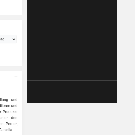
ellung und
tleren und
ie Produkte
unter den
t-Perrier,
astellane,