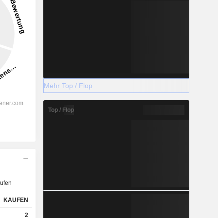
Mehr Top / Flop
Top / Flop
ufen
KAUFEN
2