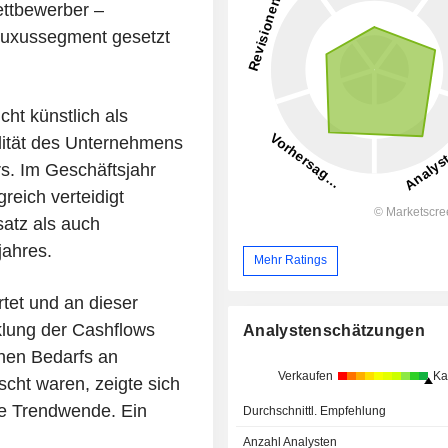
ttbewerber –
Luxussegment gesetzt
ht künstlich als
bilität des Unternehmens
s. Im Geschäftsjahr
reich verteidigt
satz als auch
jahres.
Mehr Ratings
tet und an dieser
klung der Cashflows
Analystenschätzungen
hen Bedarfs an
Verkaufen
Ka
scht waren, zeigte sich
he Trendwende. Ein
Durchschnittl. Empfehlung
Anzahl Analysten