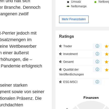
in und hält sich
der Branche. Dennoch
gangenen zwölf
Mehr Finanzdaten
-Perrier jedoch mit
Ratings
Absatzmengen im
seine Wettbewerber
Trader
m einer äußerst
Investment
rhöhungen, die –
Gesamt
r Pandemie erfolgreich
Qualität der
Veröffentlichungen
ESG MSCI
 seiner starken
gment sowie von seiner
tionalen Präsenz. Die
durchdachten