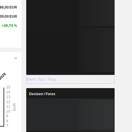
86,00
EUR
09,00
EUR
+26,74 %
Mehr Top / Flop
Devisen / Forex