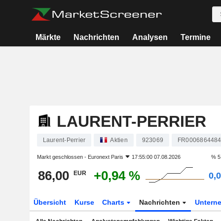
Märkte
Nachrichten
Analysen
Termine
LAURENT-PERRIER
Laurent-Perrier
Aktien
923069
FR000686448
Markt geschlossen -
Euronext Paris
17:55:00 07.08.2026
% 5
86,00
+0,94 %
EUR
0,
Übersicht
Kurse
Charts
Nachrichten
Untern