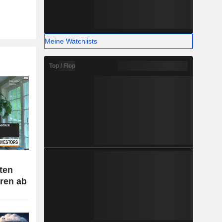
Meine Watchlists
Top / Flop
ten
oren ab