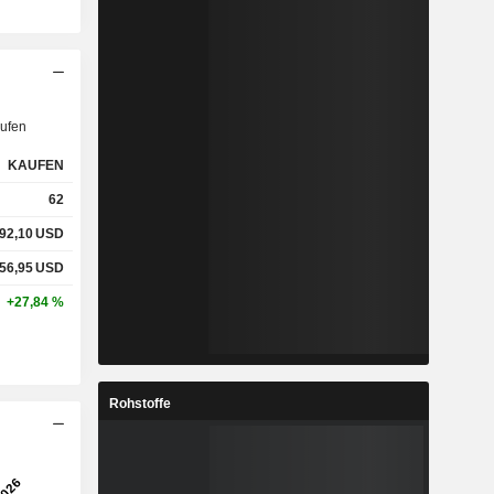
ufen
KAUFEN
62
92,10
USD
56,95
USD
+27,84 %
Rohstoffe