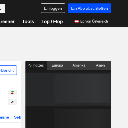
Einloggen
Ein Abo abschließen
reener
Tools
Top / Flop
Edition Österreich
Indizes
Europa
Amerika
Asien
Bericht
rmine
Sektor
Derivate
ETFs