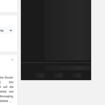
ne-Social-
iert. Der
gt auf die
Messaging,
etrieb der