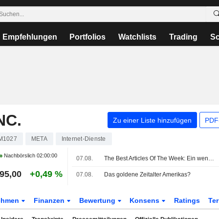
Empfehlungen
Portfolios
Watchlists
Trading
Sc
NC.
Zu einer Liste hinzufügen
PDF-
M1027
META
Internet-Dienste
Nachbörslich
02:00:00
07.08.
The Best Articles Of The Week: Ein wenig Fußball, viel KI und eine Prise Verschwörungsdenken
95,00
+0,49 %
07.08.
Das goldene Zeitalter Amerikas?
ehmen
Finanzen
Bewertung
Konsens
Ratings
Te