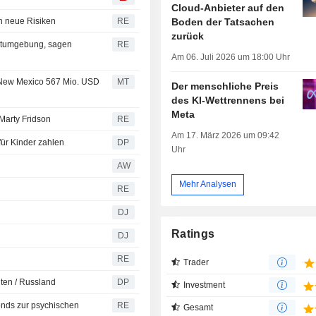
Cloud-Anbieter auf den
Boden der Tatsachen
en neue Risiken
RE
zurück
estumgebung, sagen
RE
Am 06. Juli 2026 um 18:00 Uhr
 New Mexico 567 Mio. USD
MT
Der menschliche Preis
des KI-Wettrennens bei
Meta
Marty Fridson
RE
Am 17. März 2026 um 09:42
ür Kinder zahlen
DP
Uhr
AW
Mehr Analysen
RE
DJ
Ratings
DJ
RE
Trader
ten / Russland
DP
Investment
onds zur psychischen
RE
Gesamt