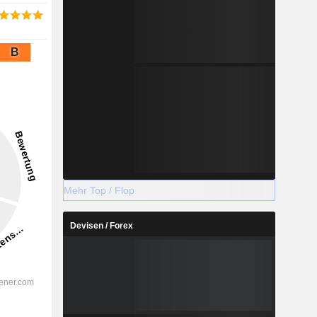
B
Mehr Top / Flop
Devisen / Forex