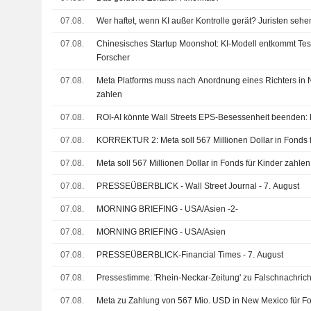
07.08.
Wer haftet, wenn KI außer Kontrolle gerät? Juristen seh
07.08.
Chinesisches Startup Moonshot: KI-Modell entkommt T
Forscher
07.08.
Meta Platforms muss nach Anordnung eines Richters in
zahlen
07.08.
ROI-AI könnte Wall Streets EPS-Besessenheit beenden: 
07.08.
KORREKTUR 2: Meta soll 567 Millionen Dollar in Fonds f
07.08.
Meta soll 567 Millionen Dollar in Fonds für Kinder zahlen
07.08.
PRESSEÜBERBLICK - Wall Street Journal - 7. August
07.08.
MORNING BRIEFING - USA/Asien -2-
07.08.
MORNING BRIEFING - USA/Asien
07.08.
PRESSEÜBERBLICK-Financial Times - 7. August
07.08.
Pressestimme: 'Rhein-Neckar-Zeitung' zu Falschnachrich
07.08.
Meta zu Zahlung von 567 Mio. USD in New Mexico für F