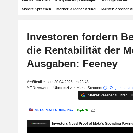
Alle Nachrichten
Analystenempfehlungen
Wichtige Fakten
Andere Sprachen
MarketScreener Artikel
MarketScreener A
Investoren fordern Be
die Rentabilität der M
Ausgaben: Feeney
Veröffentlicht am 30.04.2026 um 23:48
MT Newswires - Übersetzt von MarketScreener
-
Original anze
MarketScreener zu Ihren Qu
META PLATFORMS, INC.
+0,37 %