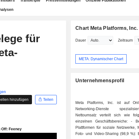
Insiders
Transkripte
Pressemitteilungen
Offizielle Publikationen
nalysen
Chart Meta Platforms, Inc.
lege für
Dauer
Zeitraum
eta-
META: Dynamischer Chart
Unternehmensprofil
igen
ellen hinzufügen
Teilen
Meta Platforms, Inc. ist auf Onli
Networking-Dienste spezialis
Nettoumsatz verteilt sich wie fol
einzelnen Geschäftsbereiche: - Betrieb von
Plattformen für soziale Netzwerke, 
Foto- und Video-Sharing (98,9 %): B