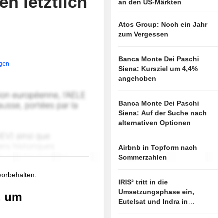
n letztlich
an den US-Märkten
Atos Group: Noch ein Jahr
zum Vergessen
Banca Monte Dei Paschi
igen
Siena: Kursziel um 4,4%
angehoben
Banca Monte Dei Paschi
Siena: Auf der Suche nach
alternativen Optionen
Airbnb in Topform nach
Sommerzahlen
 vorbehalten.
IRIS² tritt in die
Umsetzungsphase ein,
, um
Eutelsat und Indra in
vorderster Linie