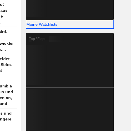
o:
 aus
he
Meine Watchlists
Mrd.
-
Top / Flop
wickler
,
mation
eldet
Sidra-
t -
lumbia
aus und
en an,
rand
ns und
engere