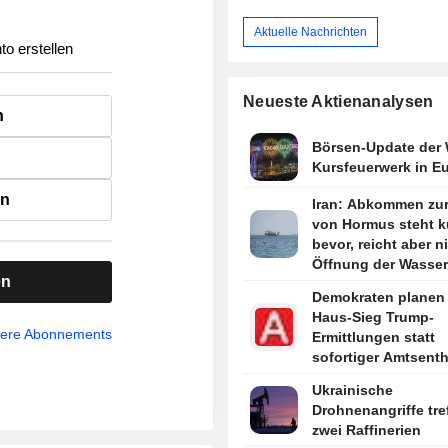
Aktuelle Nachrichten
to erstellen
Neueste Aktienanalysen
n
Börsen-Update der
Kursfeuerwerk in E
en
Iran: Abkommen zur
von Hormus steht k
bevor, reicht aber n
Öffnung der Wasser
en
Demokraten planen 
Haus-Sieg Trump-
sere Abonnements
Ermittlungen statt
sofortiger Amtsent
sagen Quellen
Ukrainische
Drohnenangriffe tre
zwei Raffinerien