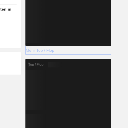
ten in
ndler in
Mehr Top / Flop
Top / Flop