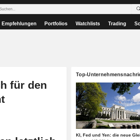
Empfehlungen
Portfolios
Watchlists
Trading
Sc
Top-Unternehmensnachri
h für den
t
KI, Fed und Yen: die neue Gl