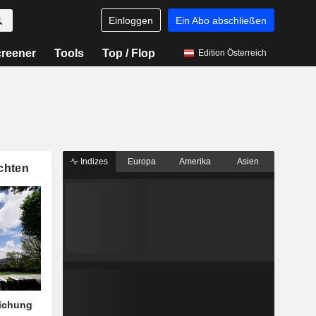
Einloggen
Ein Abo abschließen
reener
Tools
Top / Flop
Edition Österreich
Indizes
Europa
Amerika
Asien
chten
eichung