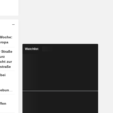
 Woche:
uropa
Watchlist
 Straße
urz
icht zur
straße
bei
hebung,
ffen