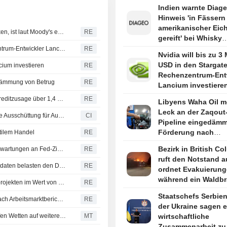
Indien warnte Diage
Hinweis 'in Fässern
amerikanischer Eic
Rumäniens Fähigkeit, das Haushaltsdefizit 2027 zu senken, ist laut Moody's entscheidend für das Rating
RE
gereift' bei Whisky
irreführend
Nvidia will bis zu 3 Mrd. USD in den Stargate-Rechenzentrum-Entwickler Lancium investieren, berichtet The Information
RE
Nvidia will bis zu 3 
USD in den Stargate
ncium investieren
RE
Rechenzentrum-Ent
indämmung von Betrug
RE
Lancium investieren
berichtet The Infor
Batterietechnologieunternehmen Sila erhält Pentagon-Kreditzusage über 1,4 Mrd. USD
RE
Libyens Waha Oil m
Leck an der Zaqout-
DWS Municipal Income Trust kündigt reguläre monatliche Ausschüttung für August 2026 an, zahlbar am 31. August 2026
CI
Pipeline eingedämm
Förderung nach
atilem Handel
RE
Reparaturen wieder
Bezirk in British Co
Dollar fällt: Schwache US-Arbeitsmarktdaten dämpfen Erwartungen an Fed-Zinserhöhung
RE
aufgenommen
ruft den Notstand 
Latam-Währungen legen zu: Schwache US-Arbeitsmarktdaten belasten den Dollar, Aktien uneinheitlich
RE
ordnet Evakuierung
während ein Waldb
Trump sagt, die USA kündigen eine Reihe von Bergbauprojekten im Wert von 3 Mrd. USD an
RE
wütet
Staatschefs Serbie
TREASURIES-Renditen von US-Staatsanleihen fallen nach Arbeitsmarktbericht - Zinserhöhungswetten gedämpft
RE
der Ukraine sagen 
Treasuries legen zu, schwache Arbeitsmarktdaten dämpfen Wetten auf weitere Fed-Zinserhöhungen
MT
wirtschaftliche
Zusammenarbeit zu