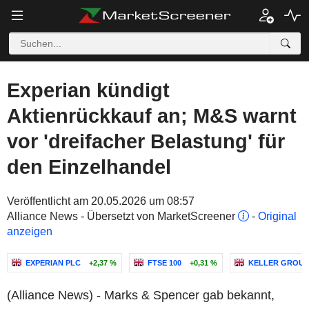
Experian kündigt
Aktienrückkauf an; M&S warnt
vor 'dreifacher Belastung' für
den Einzelhandel
Veröffentlicht am 20.05.2026 um 08:57
Alliance News - Übersetzt von MarketScreener
-
Original
anzeigen
EXPERIAN PLC
+2,37 %
FTSE 100
+0,31 %
KELLER GROUP
(Alliance News) - Marks & Spencer gab bekannt,