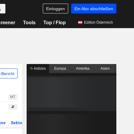
Einloggen
Ein Abo abschließen
reener
Tools
Top / Flop
Edition Österreich
Indizes
Europa
Amerika
Asien
Bericht
MT
ine
Sektor
Derivate