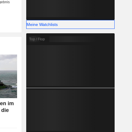
Meine Watchlists
Top / Flop
zen im
 die