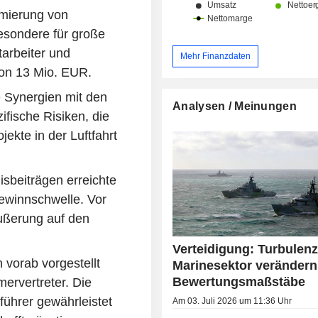
imierung von
besondere für große
tarbeiter und
Mehr Finanzdaten
von 13 Mio. EUR.
e Synergien mit den
Analysen / Meinungen
ifische Risiken, die
ojekte in der Luftfahrt
sbeiträgen erreichte
ewinnschwelle. Vor
äußerung auf den
Verteidigung: Turbulen
 vorab vorgestellt
Marinesektor verändern
Bewertungsmaßstäbe
ervertreter. Die
ührer gewährleistet
Am 03. Juli 2026 um 11:36 Uhr