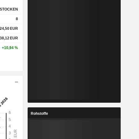
STOCKEN
8
24,50
EUR
38,12
EUR
+10,94 %
Rohstoffe