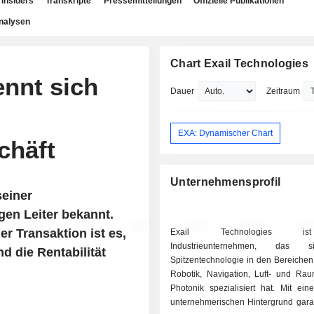
Insiders
Transkripte
Pressemitteilungen
Offizielle Publikationen
nalysen
Chart Exail Technologies
ennt sich
Dauer
Zeitraum
EXA: Dynamischer Chart
chäft
Unternehmensprofil
seiner
gen Leiter bekannt.
der Transaktion ist es,
Exail Technologies i
Industrieunternehmen, das 
d die Rentabilität
Spitzentechnologie in den Bereiche
Robotik, Navigation, Luft- und Rau
Photonik spezialisiert hat. Mit ein
unternehmerischen Hintergrund garan