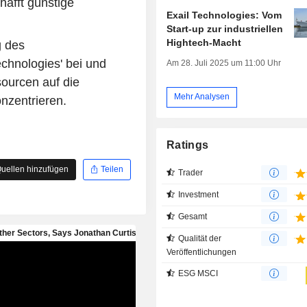
hafft günstige
Exail Technologies: Vom
Start-up zur industriellen
Hightech-Macht
g des
chnologies' bei und
Am 28. Juli 2025 um 11:00 Uhr
sourcen auf die
Mehr Analysen
onzentrieren.
Ratings
uellen hinzufügen
Teilen
Trader
Investment
Gesamt
Qualität der
Veröffentlichungen
ESG MSCI