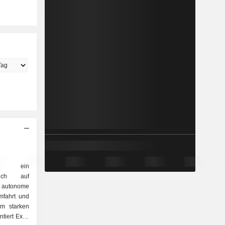
st ein
sich auf
n autonome
mfahrt und
em starken
tiert Exail