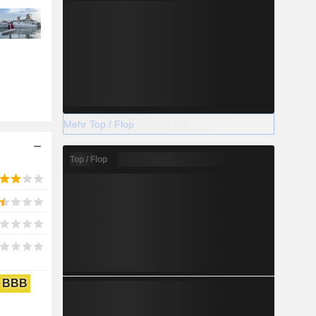
Mehr Top / Flop
Top / Flop
BBB