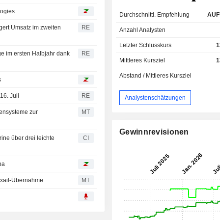
logies
Durchschnittl. Empfehlung
AUF
igert Umsatz im zweiten
RE
Anzahl Analysten
Letzter Schlusskurs
1
ge im ersten Halbjahr dank
RE
Mittleres Kursziel
1
Abstand / Mittleres Kursziel
s
16. Juli
RE
Analystenschätzungen
nensysteme zur
MT
Gewinnrevisionen
ine über drei leichte
CI
pa
 Exail-Übernahme
MT