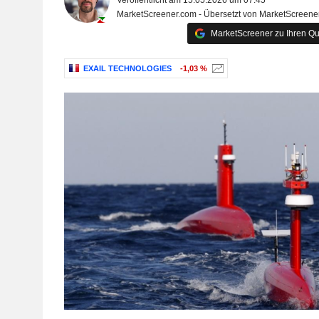
Veröffentlicht am 15.05.2026 um 07:45
MarketScreener.com - Übersetzt von MarketScreene
MarketScreener zu Ihren Qu
EXAIL TECHNOLOGIES
-1,03 %