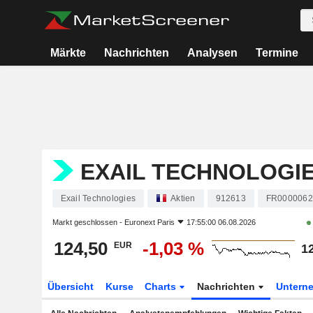
Märkte
Nachrichten
Analysen
Termine
EXAIL TECHNOLOGI
Exail Technologies
Aktien
912613
FR0000062
Markt geschlossen -
Euronext Paris
17:55:00 06.08.2026
124,50
-1,03 %
EUR
1
Übersicht
Kurse
Charts
Nachrichten
Untern