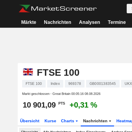
Märkte
Nachrichten
Analysen
Termine
FTSE 100
FTSE 100
Index
969378
GB0001383545
UK
Markt geschlossen - Great Britain
00:05:16 08.08.2026
10 901,09
+0,31 %
PTS
Übersicht
Kurse
Charts
Nachrichten
Heatma