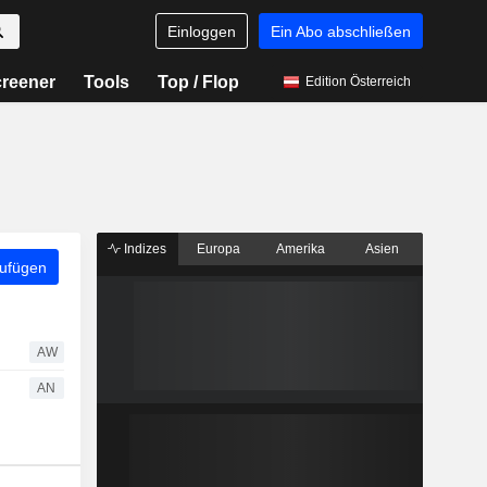
Einloggen
Ein Abo abschließen
reener
Tools
Top / Flop
Edition Österreich
Indizes
Europa
Amerika
Asien
zufügen
AW
AN