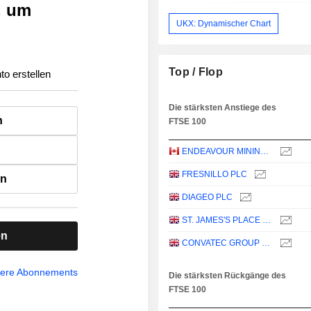
, um
UKX: Dynamischer Chart
Top / Flop
to erstellen
Die stärksten Anstiege des
n
FTSE 100
ENDEAVOUR MINING PLC
FRESNILLO PLC
en
DIAGEO PLC
ST. JAMES'S PLACE PLC
en
CONVATEC GROUP PLC
sere Abonnements
Die stärksten Rückgänge des
FTSE 100