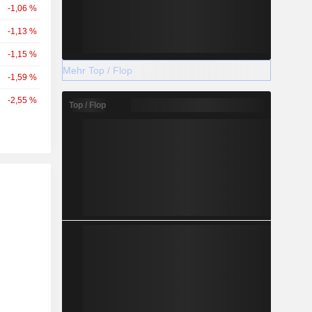
-1,06 %
-1,13 %
-1,15 %
Mehr Top / Flop
-1,59 %
-2,55 %
Top / Flop