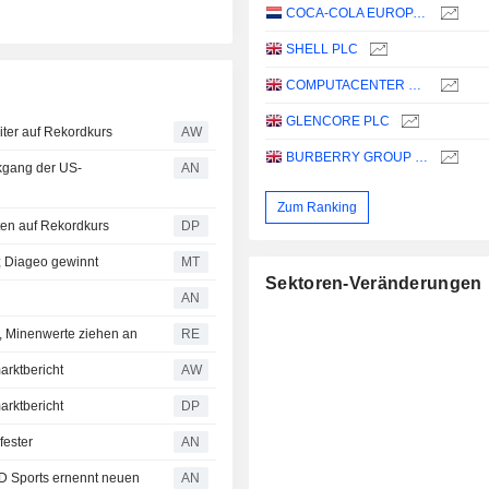
COCA-COLA EUROPACIFIC PARTNERS PLC
SHELL PLC
COMPUTACENTER PLC
GLENCORE PLC
ter auf Rekordkurs
AW
BURBERRY GROUP PLC
kgang der US-
AN
Zum Ranking
ten auf Rekordkurs
DP
; Diageo gewinnt
MT
Sektoren-Veränderungen
AN
e, Minenwerte ziehen an
RE
arktbericht
AW
arktbericht
DP
fester
AN
JD Sports ernennt neuen
AN