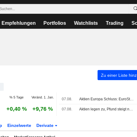
Empfehlungen
Portfolios
Watchlists
Trading
Sc
Zu einer Liste hin
X
% 5 Tage
Veränd. 1. Jan.
07.08.
Aktien Europa Schluss: EuroStoxx nach US-Jobdaten weiter auf Rekordkurs
+0,40 %
+9,76 %
07.08.
Aktien legen zu, Pfund steigt nach überraschendem Rückgang der US-Beschäftigung
p
Einzelwerte
Derivate