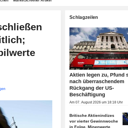
achen
MarketScreener Artikel
Schlagzeilen
schließen
tlich;
ilwerte
Aktien legen zu, Pfund s
nach überraschendem
Rückgang der US-
igen
Beschäftigung
Am 07. August 2026 um 18:18 Uhr
Britische Aktienindizes
vor vierter Gewinnwoche
in Folge, Minenwerte