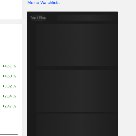
Meine Watchlists
Top / Flop
+4,61 %
+4,60 %
+3,32 %
+2,64 %
+2,47 %