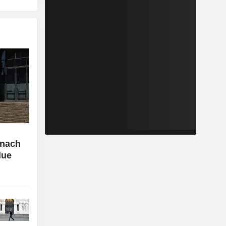
 nach
lue