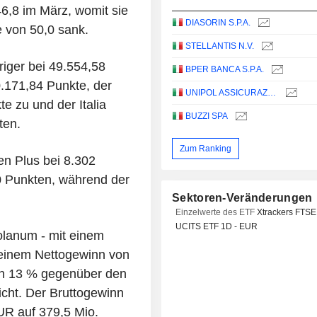
6,8 im März, womit sie
DIASORIN S.P.A.
e von 50,0 sank.
STELLANTIS N.V.
riger bei 49.554,58
BPER BANCA S.P.A.
.171,84 Punkte, der
UNIPOL ASSICURAZIONI S.P.A.
e zu und der Italia
BUZZI SPA
ten.
Zum Ranking
n Plus bei 8.302
20 Punkten, während der
Sektoren-Veränderungen
Einzelwerte des ETF
Xtrackers FTSE
UCITS ETF 1D - EUR
olanum - mit einem
 einem Nettogewinn von
on 13 % gegenüber den
cht. Der Bruttogewinn
UR auf 379,5 Mio.