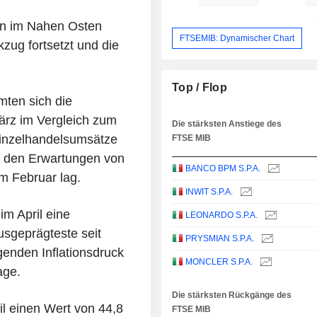
en im Nahen Osten
FTSEMIB: Dynamischer Chart
kzug fortsetzt und die
Top / Flop
ten sich die
ärz im Vergleich zum
Die stärksten Anstiege des
Einzelhandelsumsätze
FTSE MIB
r den Erwartungen von
BANCO BPM S.P.A.
m Februar lag.
INWIT S.P.A.
im April eine
LEONARDO S.P.A.
ausgeprägteste seit
PRYSMIAN S.P.A.
genden Inflationsdruck
MONCLER S.P.A.
age.
Die stärksten Rückgänge des
ril einen Wert von 44,8
FTSE MIB