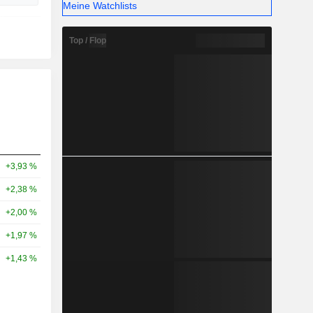
Meine Watchlists
Top / Flop
+3,93 %
+2,38 %
+2,00 %
+1,97 %
+1,43 %