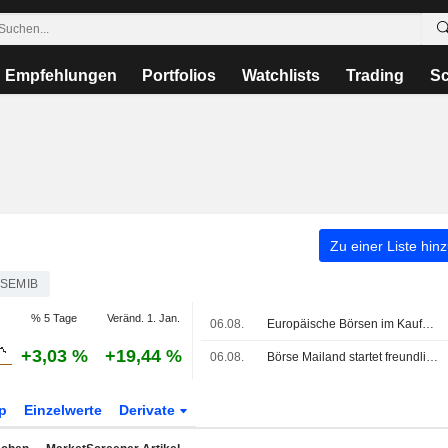
Empfehlungen
Portfolios
Watchlists
Trading
Sc
Zu einer Liste hin
TSEMIB
% 5 Tage
Veränd. 1. Jan.
06.08.
Europäische Börsen im Kaufmodus; neuer Rekord für den MIB
+3,03 %
+19,44 %
06.08.
Börse Mailand startet freundlich, Bankenrally nach Halbjahreszahlen, Dovalue bricht ein
p
Einzelwerte
Derivate