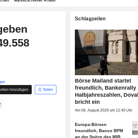
achen
MarketScreener Artikel
Schlagzeilen
geben
49.558
Börse Mailand startet
gen
freundlich, Bankenrally
ellen hinzufügen
Teilen
Halbjahreszahlen, Dova
bricht ein
Am 06. August 2026 um 12:40 Uhr
Europa-Börsen
freundlich, Banco BPM
an der Spitze des MIB