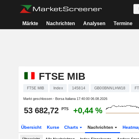
Märkte
Nachrichten
Analysen
Termine
FTSE MIB
FTSE MIB
Index
145814
GB00BNNLHW18
F
Markt geschlossen - Borsa Italiana
17:40:00 06.08.2026
53 682,72
+0,44 %
PTS
Übersicht
Kurse
Charts
Nachrichten
Heatma