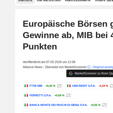
Übersicht
Alle Nachrichten
Index-Einzelwerte
Andere Spr
Europäische Börsen 
Gewinne ab, MIB bei 
Punkten
Veröffentlicht am 07.05.2026 um 12:08
Alliance News - Übersetzt von MarketScreener
-
Original anzei
MarketScreener zu Ihren Qu
FTSE MIB
+0,44 %
UNICREDIT S.P.A.
-0,18 %
FERRETTI S.P.A.
+0,69 %
BANCA MONTE DEI PASCHI DI SIENA S.P.A.
+0,05 %