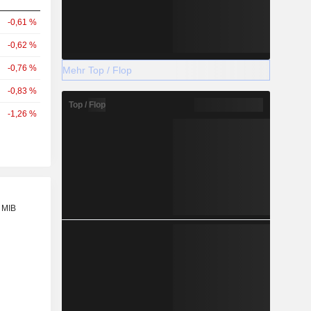
-0,61 %
-0,62 %
-0,76 %
Mehr Top / Flop
-0,83 %
Top / Flop
-1,26 %
 MIB