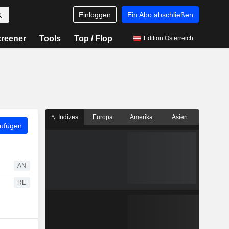
Einloggen
Ein Abo abschließen
reener
Tools
Top / Flop
Edition Österreich
Indizes
Europa
Amerika
Asien
zufügen
AN
RE