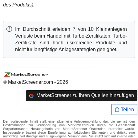
des Produkts).
Im Durchschnitt erleiden 7 von 10 Kleinanlegern
Verluste beim Handel mit Turbo-Zertifikaten. Turbo-
Zertifikate sind hoch risikoreiche Produkte und
nicht für langfristige Anlagestrategien geeignet.
© MarketScreener.com - 2026
MarketScreener zu Ihren Quellen hinzufügen
Teilen
Der vorliegende Inhalt stellt eine allgemeine Anlageempfehlung dar, die gemäß den
Bestimmungen zur Verhinderung von Marktmissbrauch durch die Gesellschaft
Surperformance, Herausgeberin von MarketScreener Österreich, erarbeitet wurde.
Insbesondere basiert diese Empfehlung auf faktischen Elementen und drückt eine
aufrichtige, vollständige und ausgewogene Meinung aus. Sie stützt sich auf interne oder