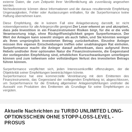
externe Daten, die zum Zeitpunkt ihrer Veröffentlichung als zuverlässig angesehen
werden.
Nichtsdestotrotz können diese Informationen und die daraus resultierende Empfehlung
Ungenauigkeiten, Fehler oder Auslassungen enthalten, für die Surperformance keine
Haftung übernehmen kann.
Diese Empfehlung, die in keinem Fall eine Anlageberatung darstellt, ist nicht
notwendigerweise für alle Anlegerprofile geeignet.
Der Leser erkennt an und akzeptiert,
dass jede Investition in ein Finanzinstrument Risiken birgt, für die er die volle
Verantwortung trägt, ohne Rückgriffsmöglichkeit gegen Surperformance. Der
Wert der Anlagen kann sowohl steigen als auch fallen, und Sie könnten weniger
als Ihren ursprünglich investierten Betrag zurückerhalten. Einzelne Anleger
müssen ihre eigenen Entscheidungen treffen oder unabhängigen Rat einholen.
Surperformance macht die Anleger darauf aufmerksam, dass aufgrund ihres
Hebels und/oder ihrer optionalen Natur die Finanzinstrumente, die Gegenstand
der vorliegenden Empfehlung sind, erheblichen Kursschwankungen unterliegen
können und zum teilweisen oder vollständigen Verlust des investierten Betrags
führen können.
Surperformance verpflichtet sich, jeden Interessenkonflikt offenzulegen, der die
Objektivität seiner Empfehlungen beeinträchtigen könnte.
Surperformance hat eine kommerzielle Vereinbarung mit dem Emittenten des
Finanzinstruments, das Gegenstand der vorliegenden Empfehlung ist, abgeschlossen,
um Surperformance für die Erteilung allgemeiner Anlageempfehlungen und/oder die
Auswahl von Produkten des Emittenten als Grundlage für seine Empfehlungen zu
vergüten.
Aktuelle Nachrichten zu TURBO UNLIMITED LONG-
OPTIONSSCHEIN OHNE STOPP-LOSS-LEVEL -
PROSUS