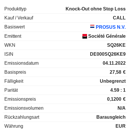
Produkttyp
Knock-Out ohne Stop Loss
Kauf / Verkauf
CALL
Basiswert
PROSUS N.V.
Emittent
Société Générale
WKN
SQ26KE
ISIN
DE000SQ26KE9
Emissionsdatum
04.11.2022
Basispreis
27,58
€
Fälligkeit
Unbegrenzt
Parität
4.59 : 1
Emissionspreis
0,1200
€
Emissionsvolumen
N/A
Rückzahlungsart
Barausgleich
Währung
EUR