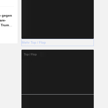
e gegen
are-
n Trump
Mehr Top / Flop
Top / Flop