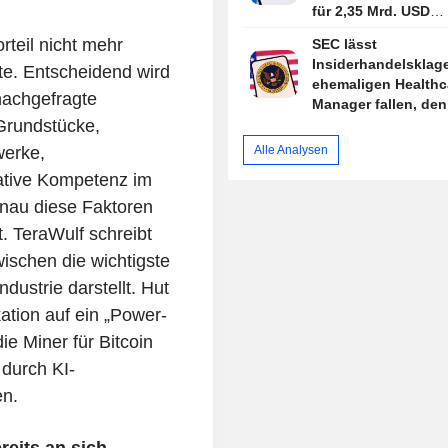
für 2,35 Mrd. USD
weiterzuverfolgen
rteil nicht mehr
SEC lässt
Insiderhandelsklag
tte. Entscheidend wird
ehemaligen Healthc
nachgefragte
Manager fallen, de
 Grundstücke,
begnadigte
werke,
Alle Analysen
tive Kompetenz im
nau diese Faktoren
 TeraWulf schreibt
ischen die wichtigste
ustrie darstellt. Hut
tion auf ein „Power-
ie Miner für Bitcoin
durch KI-
en.
reits an sich