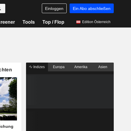
Einloggen
Ein Abo abschließen
reener
Tools
Top / Flop
Edition Österreich
Indizes
Europa
Amerika
Asien
chten
eichung