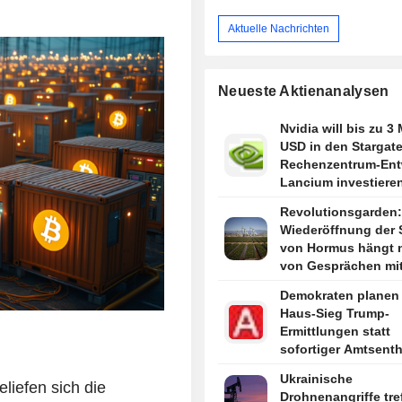
Aktuelle Nachrichten
Neueste Aktienanalysen
Nvidia will bis zu 3 
USD in den Stargate
Rechenzentrum-Ent
Lancium investieren
berichtet The Infor
Revolutionsgarden:
Wiederöffnung der 
von Hormus hängt n
von Gesprächen mi
ab
Demokraten planen 
Haus-Sieg Trump-
Ermittlungen statt
sofortiger Amtsent
sagen Quellen
Ukrainische
liefen sich die
Drohnenangriffe tre