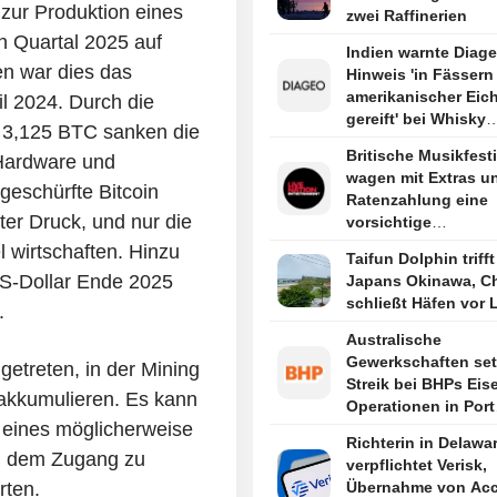
zur Produktion eines
zwei Raffinerien
en Quartal 2025 auf
Indien warnte Diage
en war dies das
Hinweis 'in Fässern
amerikanischer Eic
il 2024. Durch die
gereift' bei Whisky
f 3,125 BTC sanken die
irreführend
Britische Musikfest
Hardware und
wagen mit Extras u
geschürfte Bitcoin
Ratenzahlung eine
ter Druck, und nur die
vorsichtige
Wiederbelebung
 wirtschaften. Hinzu
Taifun Dolphin trifft
US-Dollar Ende 2025
Japans Okinawa, C
schließt Häfen vor 
.
Australische
Gewerkschaften se
getreten, in der Mining
Streik bei BHPs Eis
 akkumulieren. Es kann
Operationen in Port
 eines möglicherweise
Hedland fort
Richterin in Delawa
: dem Zugang zu
verpflichtet Verisk,
rten.
Übernahme von Ac