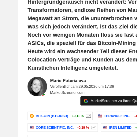
Hintergrundgeräusch nicht verändert: Vent
Transformatoren, endlose Reihen von Ma
Megawatt an Strom, die ununterbrochen 
Was sich jedoch verändert, ist das Ziel d
Noch vor wenigen Monaten floss sie fast a
ASICs, die speziell für das Bitcoin-Mining
Heute wird ein wachsender Teil dieser En
Colocation-Verträge und Kunden aus dem
Künstlichen Intelligenz umgeleitet.
Marie Poteriaieva
Veröffentlicht am 29.05.2026 um 17:36
MarketScreener.com
MarketScreener zu Ihren Qu
BITCOIN (BTC/USD)
+0,11 %
TERAWULF INC.
-
CORE SCIENTIFIC, INC.
-0,19 %
IREN LIMITED
+