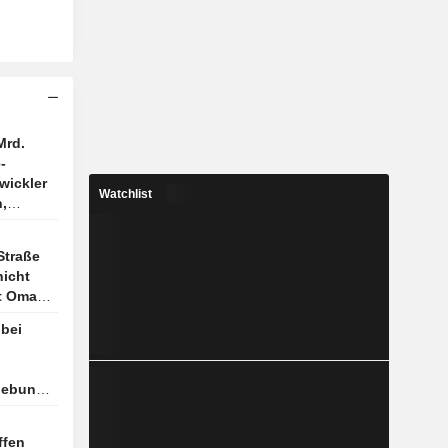
Mrd.
-
wickler
Watchlist
,
mation
Straße
icht
t Oman
bei
hebung,
ffen