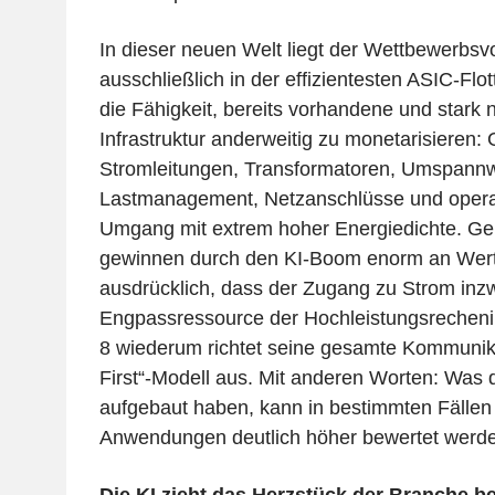
In dieser neuen Welt liegt der Wettbewerbsvo
ausschließlich in der effizientesten ASIC-Flo
die Fähigkeit, bereits vorhandene und stark 
Infrastruktur anderweitig zu monetarisieren:
Stromleitungen, Transformatoren, Umspann
Lastmanagement, Netzanschlüsse und opera
Umgang mit extrem hoher Energiedichte. Ge
gewinnen durch den KI-Boom enorm an Wert.
ausdrücklich, dass der Zugang zu Strom inzw
Engpassressource der Hochleistungsrechenind
8 wiederum richtet seine gesamte Kommunika
First“-Modell aus. Mit anderen Worten: Was d
aufgebaut haben, kann in bestimmten Fällen 
Anwendungen deutlich höher bewertet werd
Die KI zieht das Herzstück der Branche be