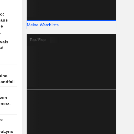
o:
 aus
Meine Watchlists
he
Top / Flop
ivals
nd
hina
Landfall
tzen
enerz-
re
cuLynx