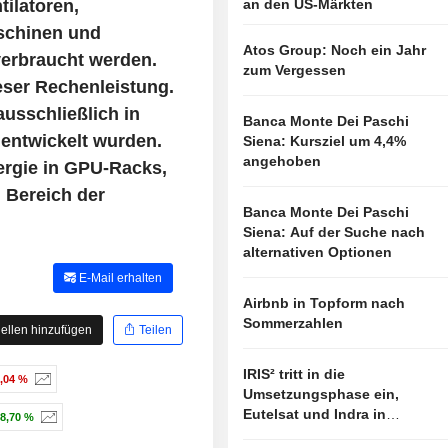
ilatoren,
an den US-Märkten
schinen und
Atos Group: Noch ein Jahr
verbraucht werden.
zum Vergessen
ieser Rechenleistung.
usschließlich in
Banca Monte Dei Paschi
 entwickelt wurden.
Siena: Kursziel um 4,4%
angehoben
ergie in GPU-Racks,
 Bereich der
Banca Monte Dei Paschi
Siena: Auf der Suche nach
alternativen Optionen
E-Mail erhalten
Airbnb in Topform nach
Sommerzahlen
ellen hinzufügen
Teilen
IRIS² tritt in die
3,04 %
Umsetzungsphase ein,
Eutelsat und Indra in
8,70 %
vorderster Linie