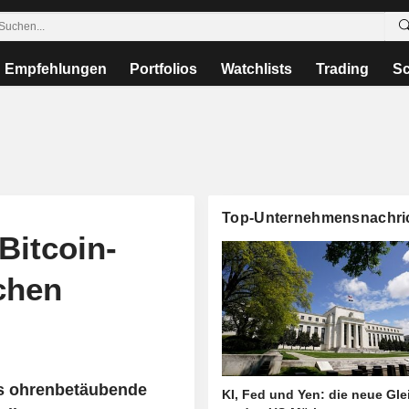
Empfehlungen
Portfolios
Watchlists
Trading
Sc
Top-Unternehmensnachri
Bitcoin-
chen
as ohrenbetäubende
KI, Fed und Yen: die neue Gl