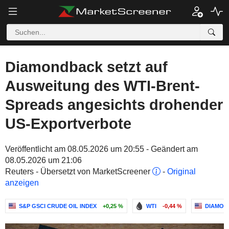
Diamondback setzt auf
Ausweitung des WTI-Brent-
Spreads angesichts drohender
US-Exportverbote
Veröffentlicht am 08.05.2026 um 20:55 - Geändert am
08.05.2026 um 21:06
Reuters - Übersetzt von MarketScreener
-
Original
anzeigen
S&P GSCI CRUDE OIL INDEX
+0,25 %
WTI
-0,44 %
DIAMOND