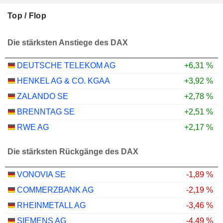
Top / Flop
Die stärksten Anstiege des DAX
DEUTSCHE TELEKOM AG
+6,31 %
HENKEL AG & CO. KGAA
+3,92 %
ZALANDO SE
+2,78 %
BRENNTAG SE
+2,51 %
RWE AG
+2,17 %
Die stärksten Rückgänge des DAX
VONOVIA SE
-1,89 %
COMMERZBANK AG
-2,19 %
RHEINMETALL AG
-3,46 %
SIEMENS AG
-4,49 %