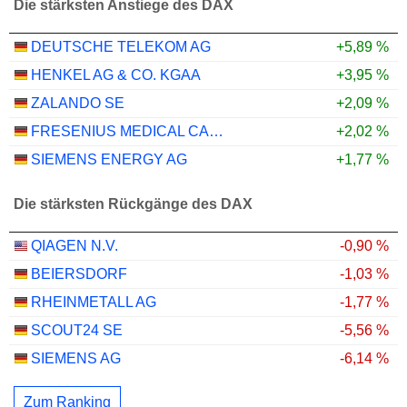
Die stärksten Anstiege des DAX
DEUTSCHE TELEKOM AG
+5,89 %
HENKEL AG & CO. KGAA
+3,95 %
ZALANDO SE
+2,09 %
FRESENIUS MEDICAL CARE AG
+2,02 %
SIEMENS ENERGY AG
+1,77 %
Die stärksten Rückgänge des DAX
QIAGEN N.V.
-0,90 %
BEIERSDORF
-1,03 %
RHEINMETALL AG
-1,77 %
SCOUT24 SE
-5,56 %
SIEMENS AG
-6,14 %
Zum Ranking