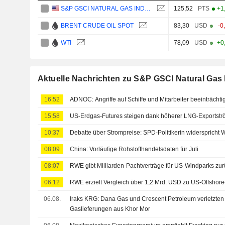
S&P GSCI NATURAL GAS INDEX
125,52
PTS
+1
BRENT CRUDE OIL SPOT
83,30
USD
-0
WTI
78,09
USD
+0
Aktuelle Nachrichten zu S&P GSCI Natural Gas
16:52
ADNOC: Angriffe auf Schiffe und Mitarbeiter beeinträchti
15:58
US-Erdgas-Futures steigen dank höherer LNG-Exportst
10:37
Debatte über Strompreise: SPD-Politikerin widerspricht W
08:09
China: Vorläufige Rohstoffhandelsdaten für Juli
08:07
RWE gibt Milliarden-Pachtverträge für US-Windparks zur
06:12
RWE erzielt Vergleich über 1,2 Mrd. USD zu US-Offshor
06.08.
Iraks KRG: Dana Gas und Crescent Petroleum verletzten 
Gaslieferungen aus Khor Mor