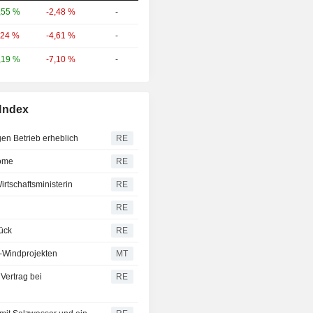
-2,48 %
-
,55 %
-4,61 %
-
,24 %
-7,10 %
-
,19 %
 Index
gen Betrieb erheblich
RE
röme
RE
irtschaftsministerin
RE
RE
ück
RE
e-Windprojekten
MT
Vertrag bei
RE