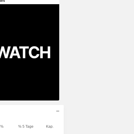
%
% 5 Tage
Kap.