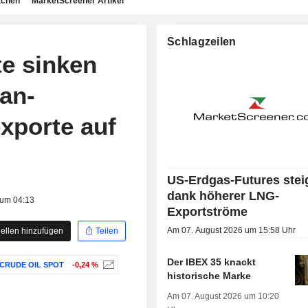
achen
MarketScreener Artikel
Schlagzeilen
e sinken
ran-
exporte auf
US-Erdgas-Futures stei
dank höherer LNG-
 um 04:13
Exportströme
Am 07. August 2026 um 15:58 Uhr
ellen hinzufügen
Teilen
Der IBEX 35 knackt
CRUDE OIL SPOT
-0,24 %
historische Marke
Am 07. August 2026 um 10:20