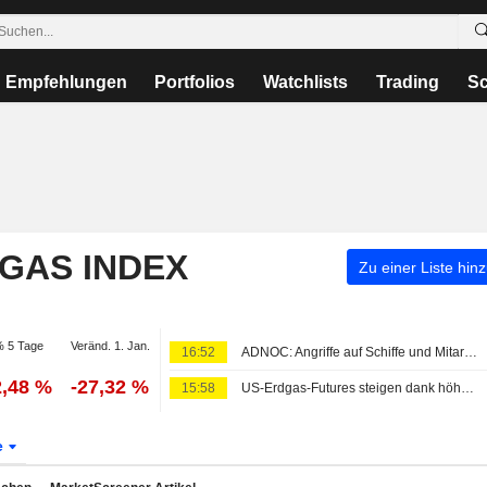
Empfehlungen
Portfolios
Watchlists
Trading
Sc
 GAS INDEX
Zu einer Liste hin
 5 Tage
Veränd. 1. Jan.
16:52
ADNOC: Angriffe auf Schiffe und Mitarbeiter beeinträchtigen Betrieb erheblich
2,48 %
-27,32 %
15:58
US-Erdgas-Futures steigen dank höherer LNG-Exportströme
e