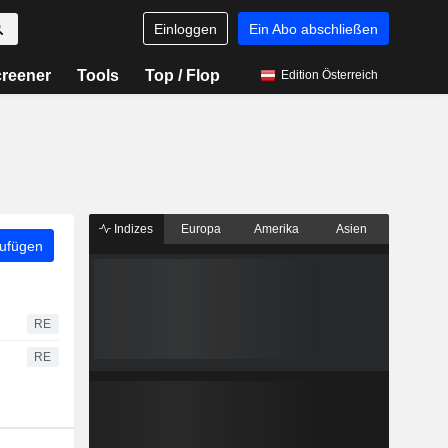
Einloggen
Ein Abo abschließen
reener
Tools
Top / Flop
Edition Österreich
Indizes
Europa
Amerika
Asien
zufügen
RE
RE