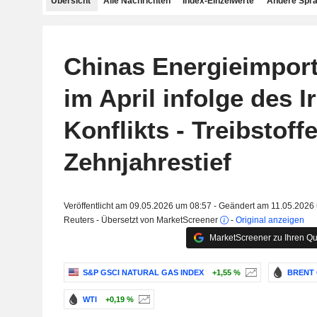
Übersicht
Alle Nachrichten
Index-Einzelwerte
Andere Spr
Chinas Energieimport
im April infolge des I
Konflikts - Treibstoff
Zehnjahrestief
Veröffentlicht am 09.05.2026 um 08:57 - Geändert am 11.05.2026
Reuters - Übersetzt von MarketScreener
-
Original anzeigen
MarketScreener zu Ihren Qu
S&P GSCI NATURAL GAS INDEX
+1,55 %
BRENT 
WTI
+0,19 %