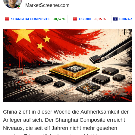
MarketScreener.com
SHANGHAI COMPOSITE
+0,57 %
CSI 300
-0,15 %
CHINA-S
China zieht in dieser Woche die Aufmerksamkeit der
Anleger auf sich. Der Shanghai Composite erreicht
Niveaus, die seit elf Jahren nicht mehr gesehen