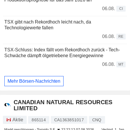
06.08.
CI
TSX gibt nach Rekordhoch leicht nach, da
Technologiewerte fallen
06.08.
RE
TSX-Schluss: Index fällt vom Rekordhoch zurück - Tech-
Schwäche dämpft ölgetriebene Energiegewinne
06.08.
MT
Mehr Börsen-Nachrichten
CANADIAN NATURAL RESOURCES
LIMITED
Aktie
865114
CA1363851017
CNQ
Markt geschlossen -
Toronto S.E.
22:22:12 07.08.2026
Veränd. 1. Jan.