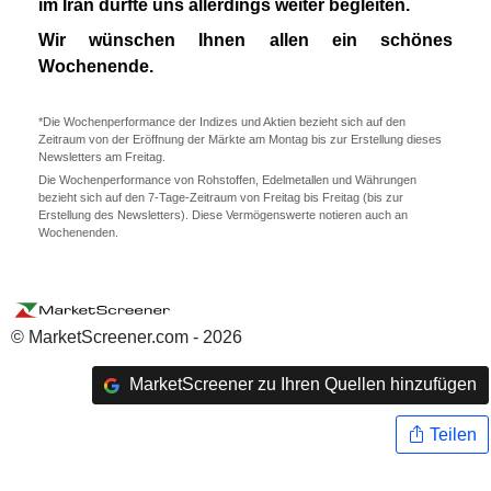
im Iran dürfte uns allerdings weiter begleiten.
Wir wünschen Ihnen allen ein schönes
Wochenende.
*Die Wochenperformance der Indizes und Aktien bezieht sich auf den
Zeitraum von der Eröffnung der Märkte am Montag bis zur Erstellung dieses
Newsletters am Freitag.
Die Wochenperformance von Rohstoffen, Edelmetallen und Währungen
bezieht sich auf den 7-Tage-Zeitraum von Freitag bis Freitag (bis zur
Erstellung des Newsletters). Diese Vermögenswerte notieren auch an
Wochenenden.
© MarketScreener.com - 2026
MarketScreener zu Ihren Quellen hinzufügen
Teilen