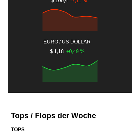
$ 100,4
-7,11 %
EURO / US DOLLAR
$ 1,18
+0,49 %
Tops / Flops der Woche
TOPS