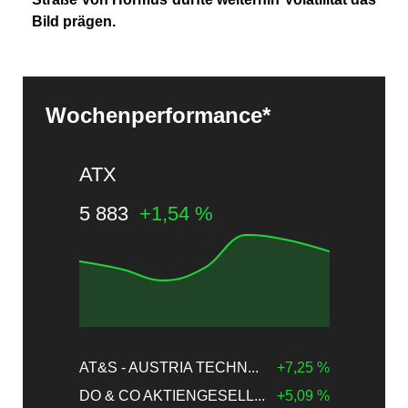
Bild prägen.
Wochenperformance*
ATX
5 883
+1,54 %
AT&S - AUSTRIA TECHN...
+7,25 %
DO & CO AKTIENGESELL...
+5,09 %