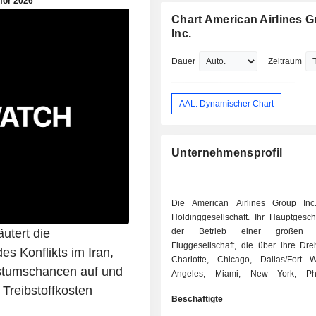
von US Airways, Inc., Chief Operating 
Chart American Airlines 
Executive Vice President von Americ
Inc.
Holdings Corp., Chief Operating Offic
Executive Vice President von Americ
Dauer
Zeitraum
Airlines, Inc. und SVP-Ground Operat
Airport Customer Services bei Northw
Airlines, Inc. Robert D. Isom erwarb e
AAL: Dynamischer Chart
Bachelor-Abschluss an der University
Dame und einen MBA an der Universit
Michigan.
Unternehmensprofil
Die American Airlines Group Inc
Holdinggesellschaft. Ihr Hauptgeschä
utert die
der Betrieb einer großen N
Fluggesellschaft, die über ihre Dre
s Konflikts im Iran,
Charlotte, Chicago, Dallas/Fort 
hstumschancen auf und
Angeles, Miami, New York, Phil
Phoenix und Washington, D.C. s
 Treibstoffkosten
Beschäftigte
Partnerflughäfen, darunter unter 