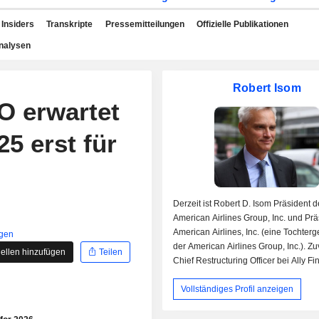
Insiders
Transkripte
Pressemitteilungen
Offizielle Publikationen
nalysen
Robert Isom
O erwartet
5 erst für
Derzeit ist Robert D. Isom Präsident d
American Airlines Group, Inc. und Prä
American Airlines, Inc. (eine Tochterg
igen
der American Airlines Group, Inc.). Zu
ellen hinzufügen
Teilen
Chief Restructuring Officer bei Ally Fi
Inc. und Chief Operating Officer bei R
Vollständiges Profil anzeigen
Capital LLC (einer Tochtergesellschaf
Financial, Inc.), Group Manager bei P
Gamble Co, Chief Executive & Operati