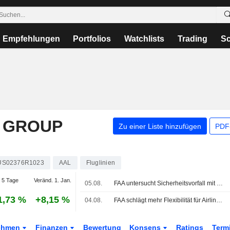
Empfehlungen
Portfolios
Watchlists
Trading
Sc
S GROUP
Zu einer Liste hinzufügen
PDF-
US02376R1023
AAL
Fluglinien
 5 Tage
Veränd. 1. Jan.
05.08.
FAA untersucht Sicherheitsvorfall mit Trumps Hubschrauber in Washington
1,73 %
+8,15 %
04.08.
FAA schlägt mehr Flexibilität für Airlines bei medizinischen Notfallsets an Bord vor
ehmen
Finanzen
Bewertung
Konsens
Ratings
Term