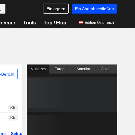
Einloggen
Ein Abo abschließen
reener
Tools
Top / Flop
Edition Österreich
Indizes
Europa
Amerika
Asien
Bericht
RE
RE
ine
Sektor
Derivate
ETFs