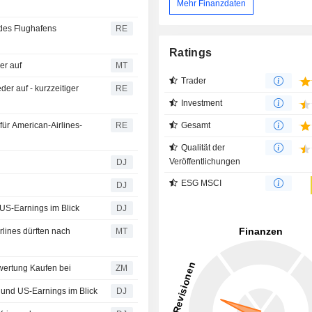
Mehr Finanzdaten
des Flughafens
RE
Ratings
er auf
MT
Trader
er auf - kurzzeitiger
RE
Investment
Gesamt
für American-Airlines-
RE
Qualität der
Veröffentlichungen
DJ
ESG MSCI
DJ
US-Earnings im Blick
DJ
lines dürften nach
MT
S behält die Bewertung Kaufen bei
ZM
 und US-Earnings im Blick
DJ