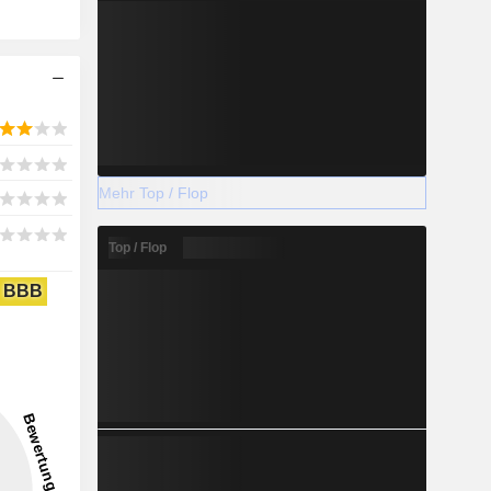
Mehr Top / Flop
Top / Flop
BBB