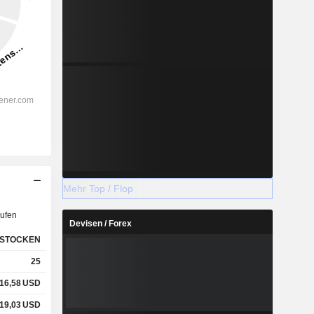
Mehr Top / Flop
ufen
Devisen / Forex
STOCKEN
25
16,58
USD
19,03
USD