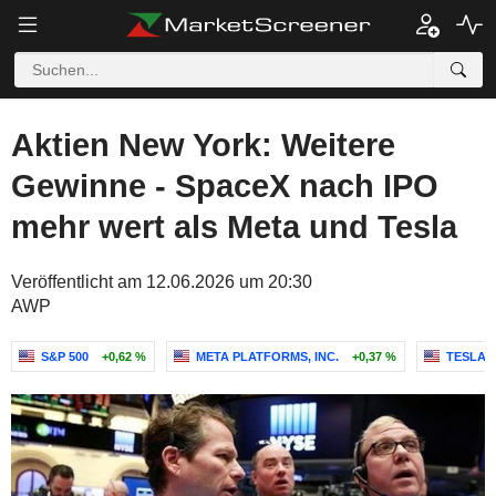
Aktien New York: Weitere
Gewinne - SpaceX nach IPO
mehr wert als Meta und Tesla
Veröffentlicht am 12.06.2026 um 20:30
AWP
S&P 500
+0,62 %
META PLATFORMS, INC.
+0,37 %
TESLA, 